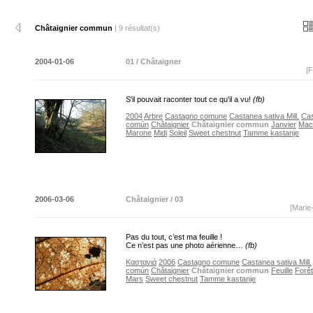
Châtaignier commun
| 9 résultat(s)
2004-01-06
01 / Châtaigner
[F
S'il pouvait raconter tout ce qu'il a vu!
(fb)
2004
Arbre
Castagno comune
Castanea sativa Mill.
Ca
común
Châtaignier
Châtaignier commun
Janvier
Macr
Marone
Midi
Soleil
Sweet chestnut
Tamme kastanje
2006-03-06
Châtaignier / 03
[Marie
Pas du tout, c’est ma feuille !
Ce n’est pas une photo aérienne…
(fb)
Καστανιά
2006
Castagno comune
Castanea sativa Mill.
común
Châtaignier
Châtaignier commun
Feuille
Forêt
Mars
Sweet chestnut
Tamme kastanje