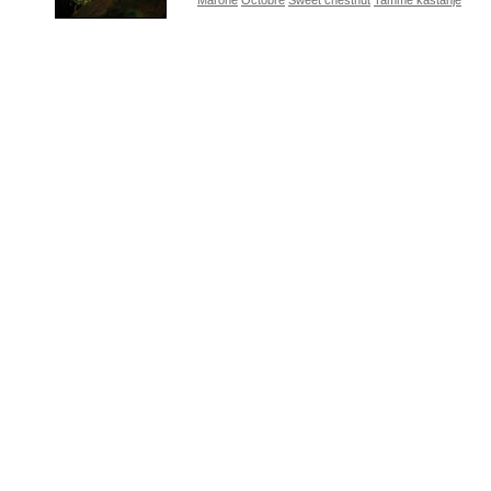
Marone
Octobre
Sweet chestnut
Tamme kastanje