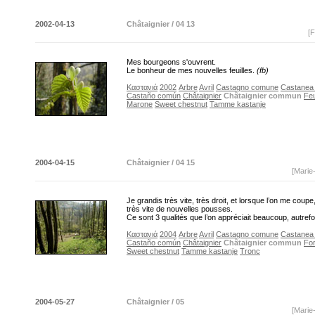
2002-04-13
Châtaignier / 04 13
[F
Mes bourgeons s'ouvrent.
Le bonheur de mes nouvelles feuilles.
(fb)
Καστανιά
2002
Arbre
Avril
Castagno comune
Castanea s
Castaño común
Châtaignier
Châtaignier commun
Feu
Marone
Sweet chestnut
Tamme kastanje
2004-04-15
Châtaignier / 04 15
[Marie
Je grandis très vite, très droit, et lorsque l’on me coupe,
très vite de nouvelles pousses.
Ce sont 3 qualités que l’on appréciait beaucoup, autrefo
Καστανιά
2004
Arbre
Avril
Castagno comune
Castanea s
Castaño común
Châtaignier
Châtaignier commun
For
Sweet chestnut
Tamme kastanje
Tronc
2004-05-27
Châtaignier / 05
[Marie