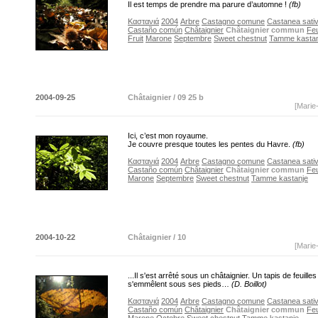
Il est temps de prendre ma parure d’automne !
(fb)
Καστανιά
2004
Arbre
Castagno comune
Castanea sativa
Castaño común
Châtaignier
Châtaignier commun
Feu
Fruit
Marone
Septembre
Sweet chestnut
Tamme kastan
2004-09-25
Châtaignier / 09 25 b
[Marie
Ici, c’est mon royaume.
Je couvre presque toutes les pentes du Havre.
(fb)
Καστανιά
2004
Arbre
Castagno comune
Castanea sativa
Castaño común
Châtaignier
Châtaignier commun
Feu
Marone
Septembre
Sweet chestnut
Tamme kastanje
2004-10-22
Châtaignier / 10
[Marie
...Il s'est arrêté sous un châtaignier. Un tapis de feuille
s'emmêlent sous ses pieds…
(D. Boillot)
Καστανιά
2004
Arbre
Castagno comune
Castanea sativa
Castaño común
Châtaignier
Châtaignier commun
Feu