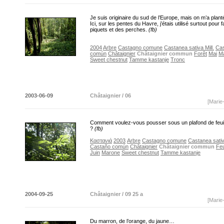
Je suis originaire du sud de l’Europe, mais on m’a plant
Ici, sur les pentes du Havre, j’étais utilisé surtout pour 
piquets et des perches.
(fb)
2004
Arbre
Castagno comune
Castanea sativa Mill.
Ca
común
Châtaignier
Châtaignier commun
Forêt
Mai
M
Sweet chestnut
Tamme kastanje
Tronc
2003-06-09
Châtaignier / 06
[Marie
Comment voulez-vous pousser sous un plafond de feuill
?
(fb)
Καστανιά
2003
Arbre
Castagno comune
Castanea sativa
Castaño común
Châtaignier
Châtaignier commun
Feu
Juin
Marone
Sweet chestnut
Tamme kastanje
2004-09-25
Châtaignier / 09 25 a
[Marie
Du marron, de l’orange, du jaune…