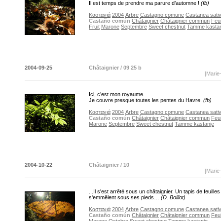
Il est temps de prendre ma parure d’automne !
(fb)
Καστανιά
2004
Arbre
Castagno comune
Castanea sativa
Castaño común
Châtaignier
Châtaignier commun
Feui
Fruit
Marone
Septembre
Sweet chestnut
Tamme kastan
2004-09-25
Châtaignier / 09 25 b
[Marie
Ici, c’est mon royaume.
Je couvre presque toutes les pentes du Havre.
(fb)
Καστανιά
2004
Arbre
Castagno comune
Castanea sativa
Castaño común
Châtaignier
Châtaignier commun
Feui
Marone
Septembre
Sweet chestnut
Tamme kastanje
2004-10-22
Châtaignier / 10
[Marie
...Il s'est arrêté sous un châtaignier. Un tapis de feuille
s'emmêlent sous ses pieds…
(D. Boillot)
Καστανιά
2004
Arbre
Castagno comune
Castanea sativa
Castaño común
Châtaignier
Châtaignier commun
Feui