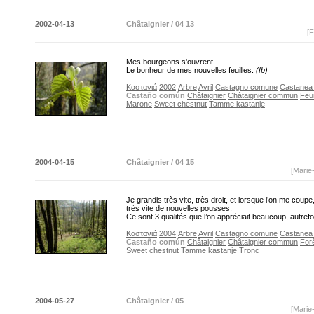
2002-04-13
Châtaignier / 04 13
[F
Mes bourgeons s'ouvrent.
Le bonheur de mes nouvelles feuilles.
(fb)
Καστανιά
2002
Arbre
Avril
Castagno comune
Castanea s
Castaño común
Châtaignier
Châtaignier commun
Feui
Marone
Sweet chestnut
Tamme kastanje
2004-04-15
Châtaignier / 04 15
[Marie
Je grandis très vite, très droit, et lorsque l’on me coupe,
très vite de nouvelles pousses.
Ce sont 3 qualités que l’on appréciait beaucoup, autrefo
Καστανιά
2004
Arbre
Avril
Castagno comune
Castanea s
Castaño común
Châtaignier
Châtaignier commun
For
Sweet chestnut
Tamme kastanje
Tronc
2004-05-27
Châtaignier / 05
[Marie