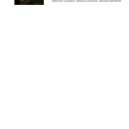
Marone
Octobre
Sweet chestnut
Tamme kastanje