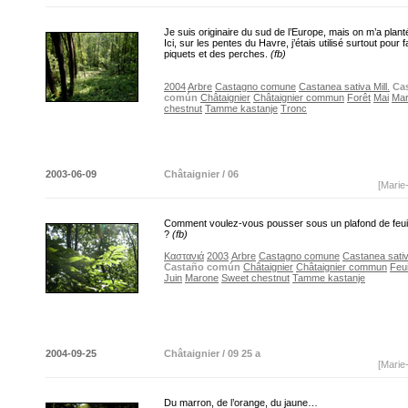
Je suis originaire du sud de l’Europe, mais on m’a plant
Ici, sur les pentes du Havre, j’étais utilisé surtout pour 
piquets et des perches.
(fb)
2004
Arbre
Castagno comune
Castanea sativa Mill.
Ca
común
Châtaignier
Châtaignier commun
Forêt
Mai
Ma
chestnut
Tamme kastanje
Tronc
2003-06-09
Châtaignier / 06
[Marie
Comment voulez-vous pousser sous un plafond de feuill
?
(fb)
Καστανιά
2003
Arbre
Castagno comune
Castanea sativa
Castaño común
Châtaignier
Châtaignier commun
Feui
Juin
Marone
Sweet chestnut
Tamme kastanje
2004-09-25
Châtaignier / 09 25 a
[Marie
Du marron, de l’orange, du jaune…