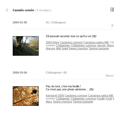
Castaño común
| 9 résultat(s)
2004-01-06
01 / Châtaigner
[F
S'il pouvait raconter tout ce qu'il a vu!
(fb)
2004
Arbre
Castagno comune
Castanea sativa Mill.
Ca
común
Châtaignier
Châtaignier commun
Janvier
Macri
Marone
Midi
Soleil
Sweet chestnut
Tamme kastanje
2006-03-06
Châtaignier / 03
[Marie
Pas du tout, c’est ma feuille !
Ce n’est pas une photo aérienne…
(fb)
Καστανιά
2006
Castagno comune
Castanea sativa Mill.
común
Châtaignier
Châtaignier commun
Feuille
Forêt
Mars
Sweet chestnut
Tamme kastanje