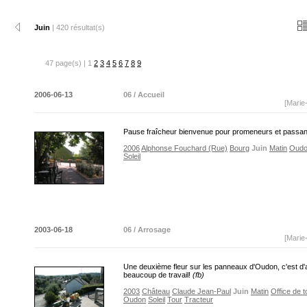
Juin
| 420 résultat(s)
47 page(s) | 1
2
3
4
5
6
7
8
9
2006-06-13
06 / Accueil
[Marie
Pause fraîcheur bienvenue pour promeneurs et passa
2006
Alphonse Fouchard (Rue)
Bourg
Juin
Matin
Oud
Soleil
2003-06-18
06 / Arrosage
[Marie
Une deuxième fleur sur les panneaux d'Oudon, c'est d'
beaucoup de travail!
(fb)
2003
Château
Claude Jean-Paul
Juin
Matin
Office de 
Oudon
Soleil
Tour
Tracteur