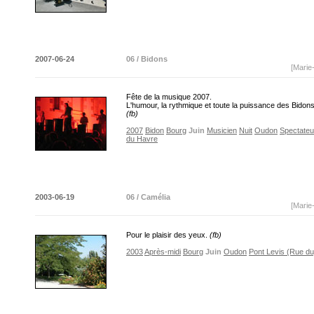
2007-06-24
06 / Bidons
[Marie
Fête de la musique 2007.
L'humour, la rythmique et toute la puissance des Bidon
(fb)
2007
Bidon
Bourg
Juin
Musicien
Nuit
Oudon
Spectateu
du Havre
2003-06-19
06 / Camélia
[Marie
Pour le plaisir des yeux.
(fb)
2003
Après-midi
Bourg
Juin
Oudon
Pont Levis (Rue du