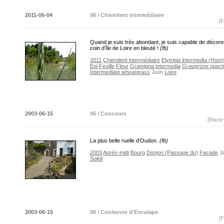
2011-06-04
06 / Chiendent intermédiaire
[F
Quand je suis très abondant, je suis capable de décore
coin d’île de Loire en bleuté !
(fb)
2011
Chiendent intermédiaire
Elytrigia intermedia (Host
Epi
Feuille
Fleur
Gramigna intermedia
Graugrüne quec
Intermediate wheatgrass
Juin
Loire
2003-06-15
06 / Concours
[Marie
La plus belle ruelle d'Oudon.
(fb)
2003
Après-midi
Bourg
Donjon (Passage du)
Façade
J
Soleil
2003-06-15
06 / Couleuvre d'Esculape
[F