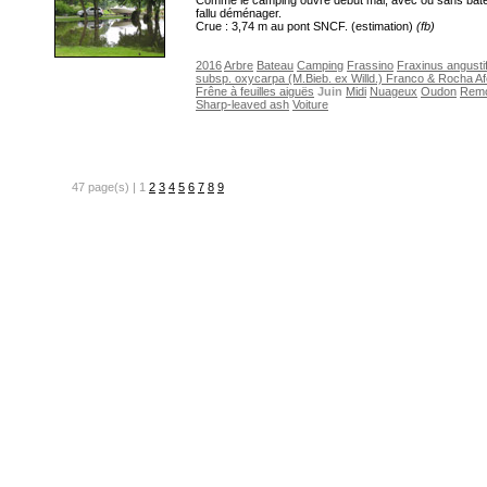
Comme le camping ouvre début mai, avec ou sans batea
fallu déménager.
Crue : 3,74 m au pont SNCF. (estimation)
(fb)
2016
Arbre
Bateau
Camping
Frassino
Fraxinus angustif
subsp. oxycarpa (M.Bieb. ex Willd.) Franco & Rocha A
Frêne à feuilles aiguës
Juin
Midi
Nuageux
Oudon
Rem
Sharp-leaved ash
Voiture
47 page(s) | 1
2
3
4
5
6
7
8
9