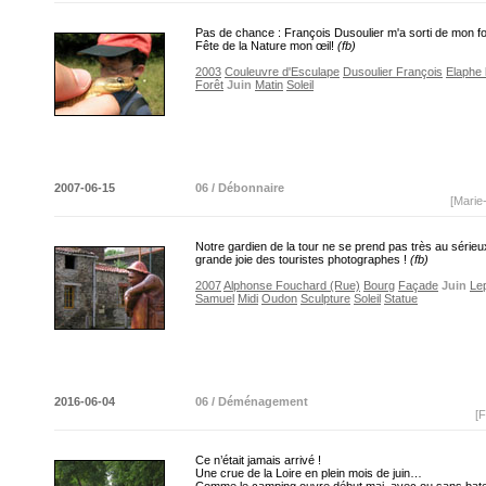
Pas de chance : François Dusoulier m'a sorti de mon fo
Fête de la Nature mon œil!
(fb)
2003
Couleuvre d'Esculape
Dusoulier François
Elaphe 
Forêt
Juin
Matin
Soleil
2007-06-15
06 / Débonnaire
[Marie
Notre gardien de la tour ne se prend pas très au sérieux
grande joie des touristes photographes !
(fb)
2007
Alphonse Fouchard (Rue)
Bourg
Façade
Juin
Lep
Samuel
Midi
Oudon
Sculpture
Soleil
Statue
2016-06-04
06 / Déménagement
[F
Ce n’était jamais arrivé !
Une crue de la Loire en plein mois de juin…