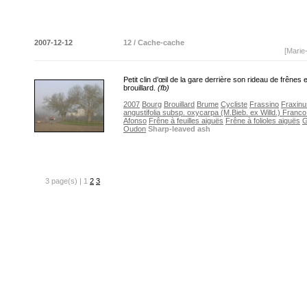
2007-12-12
12 / Cache-cache
[Marie
Petit clin d’œil de la gare derrière son rideau de frênes 
brouillard.
(fb)
2007
Bourg
Brouillard
Brume
Cycliste
Frassino
Fraxinu
angustifolia subsp. oxycarpa (M.Bieb. ex Willd.) Franc
Afonso
Frêne à feuilles aiguës
Frêne à folioles aiguës
G
Oudon
Sharp-leaved ash
3 page(s) | 1
2
3