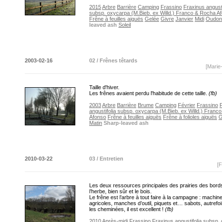
2015
Arbre
Barrière
Camping
Frassino
Fraxinus angusti
subsp. oxycarpa (M.Bieb. ex Willd.) Franco & Rocha A
Frêne à feuilles aiguës
Gelée
Givre
Janvier
Midi
Oudon
leaved ash
Soleil
2003-02-16
02 / Frênes têtards
[Marie
Taille d'hiver.
Les frênes avaient perdu l'habitude de cette taille.
(fb)
2003
Arbre
Barrière
Brume
Camping
Février
Frassino
angustifolia subsp. oxycarpa (M.Bieb. ex Willd.) Franc
Afonso
Frêne à feuilles aiguës
Frêne à folioles aiguës
G
Matin
Sharp-leaved ash
2010-03-22
03 / Entretien
[F
Les deux ressources principales des prairies des bords
l’herbe, bien sûr et le bois.
Le frêne est l’arbre à tout faire à la campagne : machin
agricoles, manches d’outil, piquets et… sabots, autrefo
les cheminées, il est excellent !
(fb)
2010
Après-midi
Frassino
Fraxinus angustifolia subsp.