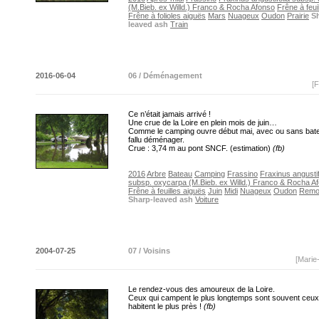
(M.Bieb. ex Willd.) Franco & Rocha Afonso
Frêne à feui
Frêne à folioles aiguës
Mars
Nuageux
Oudon
Prairie
S
leaved ash
Train
2016-06-04
06 / Déménagement
[F
Ce n’était jamais arrivé !
Une crue de la Loire en plein mois de juin…
Comme le camping ouvre début mai, avec ou sans batea
fallu déménager.
Crue : 3,74 m au pont SNCF. (estimation)
(fb)
2016
Arbre
Bateau
Camping
Frassino
Fraxinus angustif
subsp. oxycarpa (M.Bieb. ex Willd.) Franco & Rocha A
Frêne à feuilles aiguës
Juin
Midi
Nuageux
Oudon
Remo
Sharp-leaved ash
Voiture
2004-07-25
07 / Voisins
[Marie
Le rendez-vous des amoureux de la Loire.
Ceux qui campent le plus longtemps sont souvent ceux
habitent le plus près !
(fb)