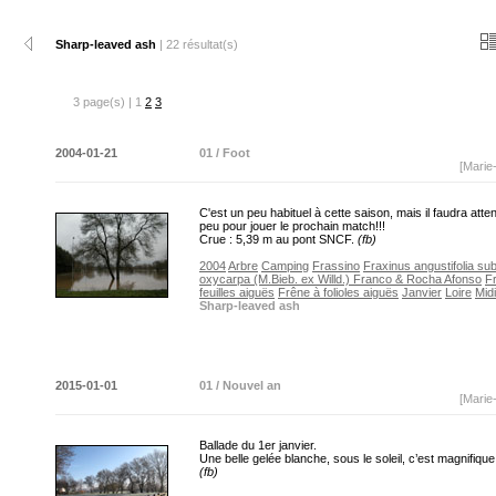
Sharp-leaved ash
| 22 résultat(s)
3 page(s) | 1
2
3
2004-01-21
01 / Foot
[Marie
C'est un peu habituel à cette saison, mais il faudra atte
peu pour jouer le prochain match!!!
Crue : 5,39 m au pont SNCF.
(fb)
2004
Arbre
Camping
Frassino
Fraxinus angustifolia su
oxycarpa (M.Bieb. ex Willd.) Franco & Rocha Afonso
F
feuilles aiguës
Frêne à folioles aiguës
Janvier
Loire
Midi
Sharp-leaved ash
2015-01-01
01 / Nouvel an
[Marie
Ballade du 1er janvier.
Une belle gelée blanche, sous le soleil, c’est magnifique
(fb)