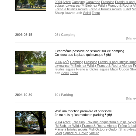
2004
Arbre
Camping
Caravane
Frassino
Fraxinus angus
subsp. oxycarpa (M.Bieb. ex Willd.) Franco & Rocha A
Frêne à feuilles aiguës
Frêne à folioles aiguës
Juillet
Ma
Sharp-leaved ash
Soleil
Tente
2006-08-15
08 / Camping
[Marie
Il est même possible de s'isoler sur ce camping.
Ce n'est pas la place qui manque !
(fb)
2006
Août
Camping
Frassino
Fraxinus angustifolia sub
oxycarpa (M.Bieb. ex Willd.) Franco & Rocha Afonso
F
feuilles aiguës
Frêne à folioles aiguës
Matin
Oudon
Sha
ash
Soleil
Tente
2004-10-30
10 / Parking
[Marie
Voilà ma fonction première et principale !
Je ne suis qu’un modeste parking !
(fb)
2004
Arbre
Frassino
Fraxinus angustifolia subsp. oxyc
(M.Bieb. ex Willd.) Franco & Rocha Afonso
Frêne à feui
Frêne à folioles aiguës
Midi
Octobre
Oudon
Sharp-lea
Soleil
Square du Havre
Voiture