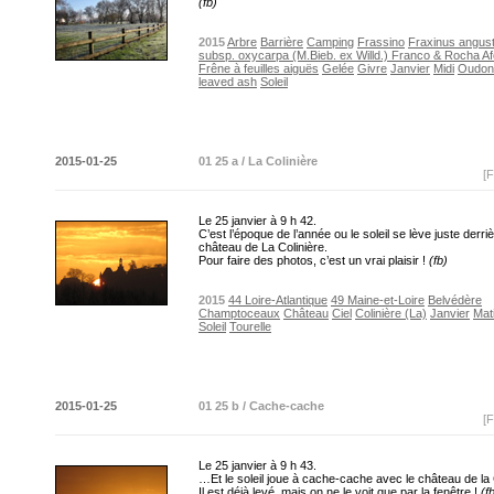
(fb)
2015
Arbre
Barrière
Camping
Frassino
Fraxinus angusti
subsp. oxycarpa (M.Bieb. ex Willd.) Franco & Rocha A
Frêne à feuilles aiguës
Gelée
Givre
Janvier
Midi
Oudon
leaved ash
Soleil
2015-01-25
01 25 a / La Colinière
[F
Le 25 janvier à 9 h 42.
C’est l’époque de l’année ou le soleil se lève juste derriè
château de La Colinière.
Pour faire des photos, c’est un vrai plaisir !
(fb)
2015
44 Loire-Atlantique
49 Maine-et-Loire
Belvédère
Champtoceaux
Château
Ciel
Colinière (La)
Janvier
Mat
Soleil
Tourelle
2015-01-25
01 25 b / Cache-cache
[F
Le 25 janvier à 9 h 43.
…Et le soleil joue à cache-cache avec le château de la
Il est déjà levé, mais on ne le voit que par la fenêtre !
(f