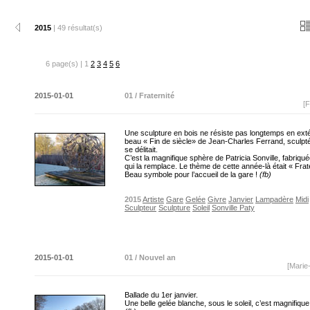
2015
| 49 résultat(s)
6 page(s) | 1
2
3
4
5
6
2015-01-01
01 / Fraternité
[F
Une sculpture en bois ne résiste pas longtemps en extér
beau « Fin de siècle» de Jean-Charles Ferrand, sculpt
se délitait.
C’est la magnifique sphère de Patricia Sonville, fabriqu
qui la remplace. Le thème de cette année-là était « Frate
Beau symbole pour l’accueil de la gare !
(fb)
2015
Artiste
Gare
Gelée
Givre
Janvier
Lampadère
Midi
Sculpteur
Sculpture
Soleil
Sonville Paty
2015-01-01
01 / Nouvel an
[Marie
Ballade du 1er janvier.
Une belle gelée blanche, sous le soleil, c’est magnifique