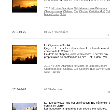
2015
44 Loire-Atlantique
49 Maine-et-Loire
Belvédère
Champtoceaux
Château
Ciel
Clocher
Colinière (La)
Egl
Matin
Oudon
Soleil
2015-01-25
01 25 c / Belvédère
[F
Le 25 janvier à 9 h 44.
Ça y est !... Le soleil s’élance dans le ciel au-dessus de
château de la Colinière !
Ce drôle de chapeau, c’est le belvédère. Il permet aux
propriétaires de contempler la Loire… et Oudon !
(fb)
2015
44 Loire-Atlantique
49 Maine-et-Loire
Belvédère
Champtoceaux
Château
Ciel
Colinière (La)
Janvier
Mat
Soleil
Tourelle
2015-03-07
03 / Réfection
[F
La Rue du Vieux Puits est en réfection. Elle hérite d’un
central en pierre.
Les nouveaux lampadaires sont encore emmaillotés.