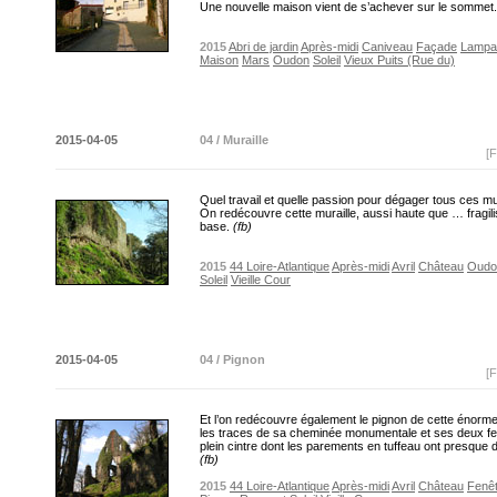
Une nouvelle maison vient de s’achever sur le sommet
2015
Abri de jardin
Après-midi
Caniveau
Façade
Lampa
Maison
Mars
Oudon
Soleil
Vieux Puits (Rue du)
2015-04-05
04 / Muraille
[F
Quel travail et quelle passion pour dégager tous ces mu
On redécouvre cette muraille, aussi haute que … fragili
base.
(fb)
2015
44 Loire-Atlantique
Après-midi
Avril
Château
Oudo
Soleil
Vieille Cour
2015-04-05
04 / Pignon
[F
Et l’on redécouvre également le pignon de cette énorm
les traces de sa cheminée monumentale et ses deux fe
plein cintre dont les parements en tuffeau ont presque 
(fb)
2015
44 Loire-Atlantique
Après-midi
Avril
Château
Fenê