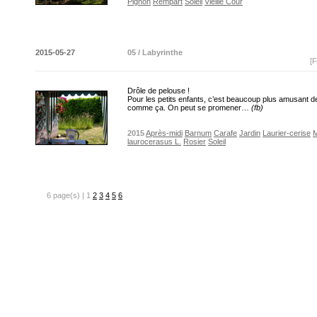
Pignon
Rempart
Soleil
Vieille Cour
2015-05-27
05 / Labyrinthe
[F
Drôle de pelouse !
Pour les petits enfants, c’est beaucoup plus amusant d
comme ça. On peut se promener…
(fb)
2015
Après-midi
Barnum
Carafe
Jardin
Laurier-cerise
M
laurocerasus L.
Rosier
Soleil
6 page(s) | 1
2
3
4
5
6