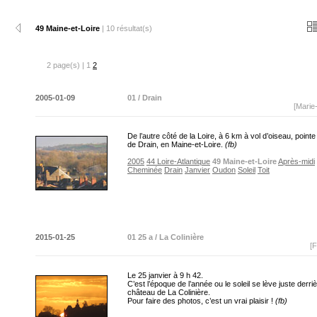
49 Maine-et-Loire
| 10 résultat(s)
2 page(s) | 1
2
2005-01-09
01 / Drain
[Marie
De l’autre côté de la Loire, à 6 km à vol d’oiseau, pointe
de Drain, en Maine-et-Loire.
(fb)
2005
44 Loire-Atlantique
49 Maine-et-Loire
Après-midi
Cheminée
Drain
Janvier
Oudon
Soleil
Toit
2015-01-25
01 25 a / La Colinière
[F
Le 25 janvier à 9 h 42.
C’est l’époque de l’année ou le soleil se lève juste derriè
château de La Colinière.
Pour faire des photos, c’est un vrai plaisir !
(fb)