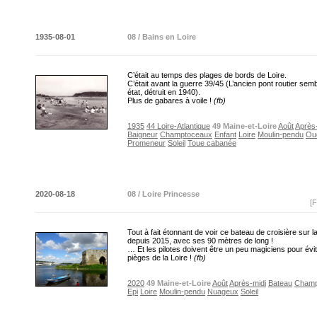
1935-08-01
08 / Bains en Loire
C’était au temps des plages de bords de Loire.
C’était avant la guerre 39/45 (L’ancien pont routier sem
état, détruit en 1940).
Plus de gabares à voile !
(fb)
1935
44 Loire-Atlantique
49 Maine-et-Loire
Août
Après
Baigneur
Champtoceaux
Enfant
Loire
Moulin-pendu
Ou
Promeneur
Soleil
Toue cabanée
2020-08-18
08 / Loire Princesse
[F
Tout à fait étonnant de voir ce bateau de croisière sur l
depuis 2015, avec ses 90 mètres de long !
… Et les pilotes doivent être un peu magiciens pour évit
pièges de la Loire !
(fb)
2020
49 Maine-et-Loire
Août
Après-midi
Bateau
Champ
Epi
Loire
Moulin-pendu
Nuageux
Soleil