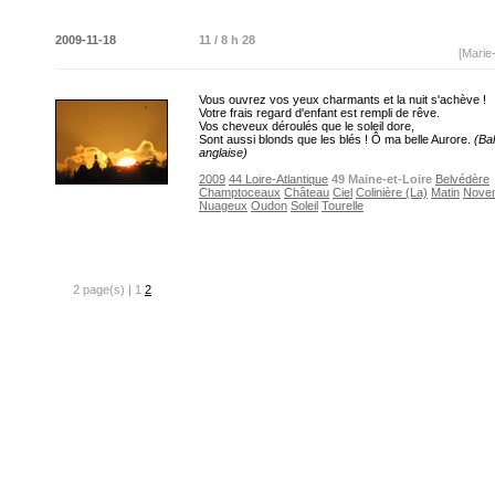
2009-11-18
11 / 8 h 28
[Marie
Vous ouvrez vos yeux charmants et la nuit s'achève !
Votre frais regard d'enfant est rempli de rêve.
Vos cheveux déroulés que le soleil dore,
Sont aussi blonds que les blés ! Ô ma belle Aurore.
(Ba
anglaise)
2009
44 Loire-Atlantique
49 Maine-et-Loire
Belvédère
Champtoceaux
Château
Ciel
Colinière (La)
Matin
Nove
Nuageux
Oudon
Soleil
Tourelle
2 page(s) | 1
2