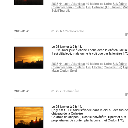
2015
44 Loire-Atlantique
49 Maine-et-Loire
Belvédère
Champtoceaux
Château
Ciel
Colinière (La)
Janvier
Mat
Soleil
Tourelle
2015-01-25
01 25 b / Cache-cache
[F
Le 25 janvier à 9 h 43.
…Et le soleil joue à cache-cache avec le château de la
Il est déjà levé, mais on ne le voit que par la fenêtre !
(f
2015
44 Loire-Atlantique
49 Maine-et-Loire
Belvédère
Champtoceaux
Château
Ciel
Clocher
Colinière (La)
Egl
Matin
Oudon
Soleil
2015-01-25
01 25 c / Belvédère
[F
Le 25 janvier à 9 h 44.
Ça y est !... Le soleil s’élance dans le ciel au-dessus de
château de la Colinière !
Ce drôle de chapeau, c’est le belvédère. Il permet aux
propriétaires de contempler la Loire… et Oudon !
(fb)