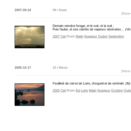
2007-09-24
09 / Drain
[Marie
Demain viendra l'orage, et le soir, et la nuit ;
Puis l'aube, et ses clartés de vapeurs obstruées…
(Vic
2007
Ciel
Drain
Matin
Nuageux
Oudon
Septembre
2005-10-17
10 / Miroir
[Marie
Feuilleté de ciel et de Loire, d'orgueil et de sérénité.
(fb)
2005
Ciel
Drain
Epi
Loire
Matin
Nuageux
Octobre
Oud