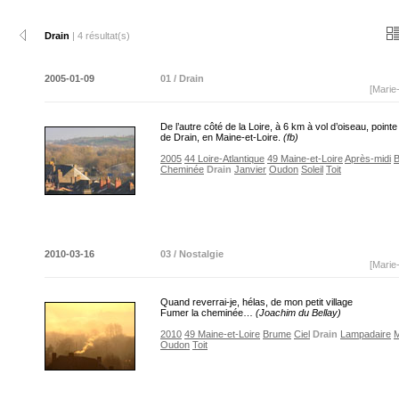
Drain
| 4 résultat(s)
2005-01-09
01 / Drain
[Marie
De l’autre côté de la Loire, à 6 km à vol d’oiseau, pointe
de Drain, en Maine-et-Loire.
(fb)
2005
44 Loire-Atlantique
49 Maine-et-Loire
Après-midi
B
Cheminée
Drain
Janvier
Oudon
Soleil
Toit
2010-03-16
03 / Nostalgie
[Marie
Quand reverrai-je, hélas, de mon petit village
Fumer la cheminée…
(Joachim du Bellay)
2010
49 Maine-et-Loire
Brume
Ciel
Drain
Lampadaire
Oudon
Toit