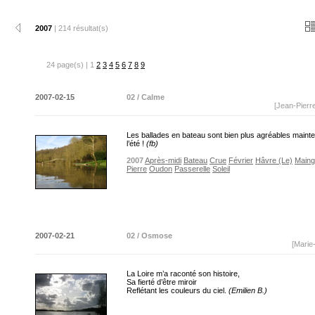
2007
| 214 résultat(s)
24 page(s) | 1
2
3
4
5
6
7
8
9
2007-02-15
02 / Calme
[Jean-Pierr
Les ballades en bateau sont bien plus agréables maint
l’été !
(fb)
2007
Après-midi
Bateau
Crue
Février
Hâvre (Le)
Maing
Pierre
Oudon
Passerelle
Soleil
2007-02-21
02 / Osmose
[Marie
La Loire m’a raconté son histoire,
Sa fierté d’être miroir
Reflétant les couleurs du ciel.
(Emilien B.)