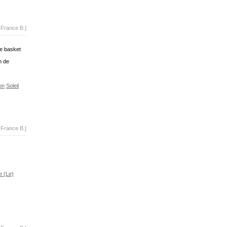
-France B.]
de basket
n de
on
Soleil
-France B.]
e (Le)