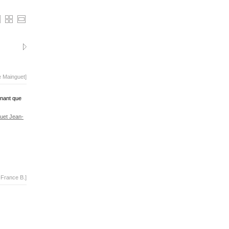
e Mainguet]
enant que
uet Jean-
-France B.]