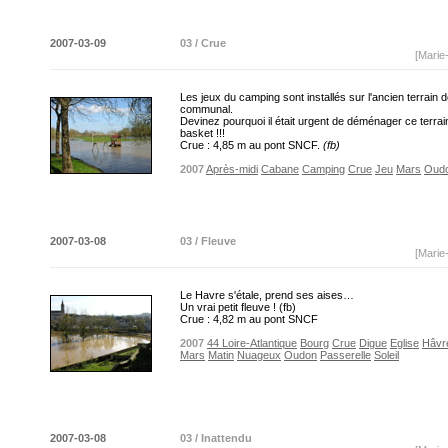
2007-03-09
03 / Crue
[Marie
Les jeux du camping sont installés sur l'ancien terrain 
communal.
Devinez pourquoi il était urgent de déménager ce terrai
basket !!!
Crue : 4,85 m au pont SNCF.
(fb)
2007
Après-midi
Cabane
Camping
Crue
Jeu
Mars
Oud
2007-03-08
03 / Fleuve
[Marie
Le Havre s'étale, prend ses aises…
Un vrai petit fleuve ! (fb)
Crue : 4,82 m au pont SNCF
2007
44 Loire-Atlantique
Bourg
Crue
Digue
Eglise
Hâvr
Mars
Matin
Nuageux
Oudon
Passerelle
Soleil
2007-03-08
03 / Inattendu