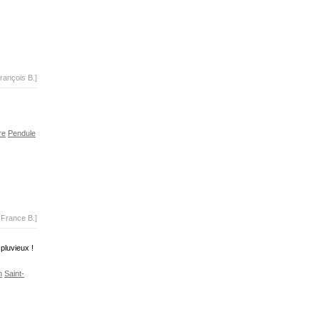
rançois B.]
re
Pendule
-France B.]
 pluvieux !
n
Saint-