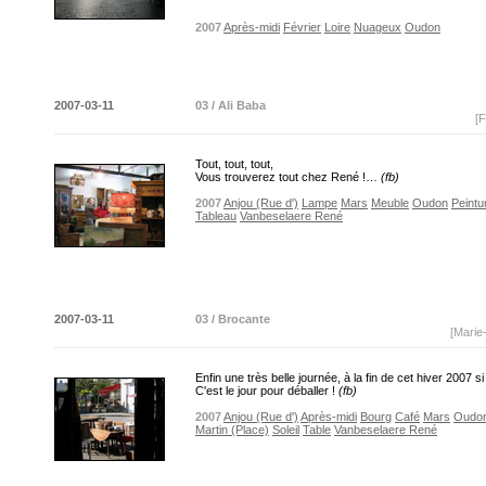
2007
Après-midi
Février
Loire
Nuageux
Oudon
2007-03-11
03 / Ali Baba
[F
Tout, tout, tout,
Vous trouverez tout chez René !…
(fb)
2007
Anjou (Rue d')
Lampe
Mars
Meuble
Oudon
Peintu
Tableau
Vanbeselaere René
2007-03-11
03 / Brocante
[Marie
Enfin une très belle journée, à la fin de cet hiver 2007 si
C'est le jour pour déballer !
(fb)
2007
Anjou (Rue d')
Après-midi
Bourg
Café
Mars
Oudo
Martin (Place)
Soleil
Table
Vanbeselaere René