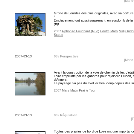
[Marie
Grotte de Lourdes des plus originales, avec sa coiffur
!
Emplacement tout aussi surprenant, en surplomb de la
(fb)
2007
Alphonse Fouchard (Rue)
Grotte
Mars
Midi
Oudo
Statue
2007-03-13
03 / Perspective
[Marie
Avant la construction de la voie de chemin de fer, c’étai
Loire emprunté par les gabares pour rejoindre Oudon, 
d’Angers.
Le paysage n’a pas dû évoluer beaucoup depuis des si
2007
Mars
Matin
Prairie
Tour
2007-03-13
03 / Régulation
[F
Toutes ces prairies de bord de Loire ont une importan