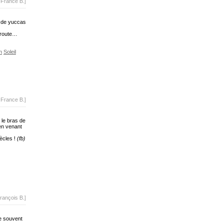
-France B.]
e de yuccas
 route…
n
Soleil
-France B.]
t le bras de
en venant
ècles !
(fb)
rançois B.]
ce souvent