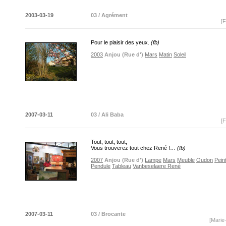
2003-03-19
03 / Agrément
[F
Pour le plaisir des yeux.
(fb)
2003
Anjou (Rue d')
Mars
Matin
Soleil
2007-03-11
03 / Ali Baba
[F
Tout, tout, tout,
Vous trouverez tout chez René !…
(fb)
2007
Anjou (Rue d')
Lampe
Mars
Meuble
Oudon
Pein
Pendule
Tableau
Vanbeselaere René
2007-03-11
03 / Brocante
[Marie