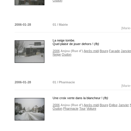
Oudon
2006-01-28
01 / Mairie
[Marie
La neige tombe.
Quel plaisir de jouer dehors !
(fb)
2006
Anjou (Rue d')
Après-midi
Bourg
Façade
Janvie
Neige
Oudon
2006-01-28
01 / Pharmacie
[Marie
Une croix verte dans la blancheur !
(fb)
2006
Anjou (Rue d')
Après-midi
Bourg
Eglise
Janvier
Oudon
Pharmacie
Tour
Voiture