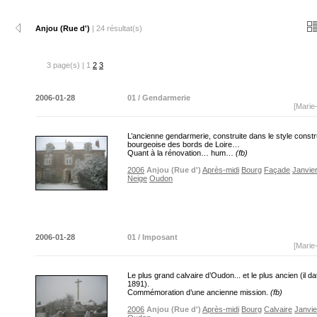
Anjou (Rue d')
| 24 résultat(s)
3 page(s) | 1
2
3
2006-01-28
01 / Gendarmerie
[Marie
L’ancienne gendarmerie, construite dans le style constr
bourgeoise des bords de Loire…
Quant à la rénovation… hum…
(fb)
2006
Anjou (Rue d')
Après-midi
Bourg
Façade
Janvie
Neige
Oudon
2006-01-28
01 / Imposant
[Marie
Le plus grand calvaire d’Oudon... et le plus ancien (il da
1891).
Commémoration d’une ancienne mission.
(fb)
2006
Anjou (Rue d')
Après-midi
Bourg
Calvaire
Janvie