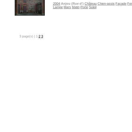
2004
Anjou (Rue d')
Château
Chien-assis
Façade
Fe
Lampe
Mars
Matin
Porte
Soleil
3 page(s) | 1
2
3