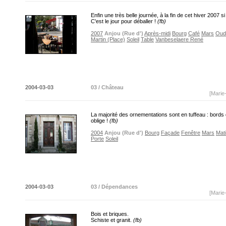
Enfin une très belle journée, à la fin de cet hiver 2007 si
C'est le jour pour déballer !
(fb)
2007
Anjou (Rue d')
Après-midi
Bourg
Café
Mars
Oud
Martin (Place)
Soleil
Table
Vanbeselaere René
2004-03-03
03 / Château
[Marie
La majorité des ornementations sont en tuffeau : bords 
oblige !
(fb)
2004
Anjou (Rue d')
Bourg
Façade
Fenêtre
Mars
Mat
Porte
Soleil
2004-03-03
03 / Dépendances
[Marie
Bois et briques.
Schiste et granit.
(fb)