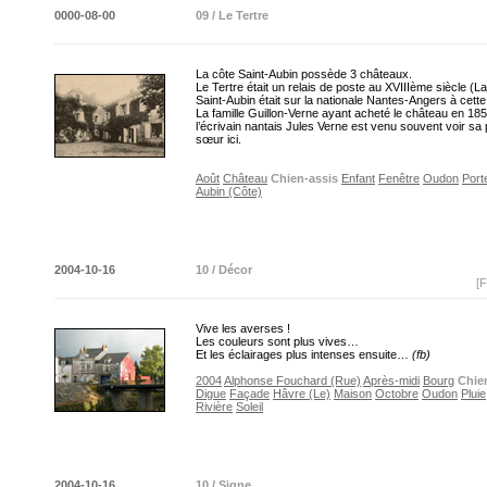
0000-08-00
09 / Le Tertre
La côte Saint-Aubin possède 3 châteaux.
Le Tertre était un relais de poste au XVIIIème siècle (L
Saint-Aubin était sur la nationale Nantes-Angers à cett
La famille Guillon-Verne ayant acheté le château en 185
l’écrivain nantais Jules Verne est venu souvent voir sa 
sœur ici.
Août
Château
Chien-assis
Enfant
Fenêtre
Oudon
Port
Aubin (Côte)
2004-10-16
10 / Décor
[F
Vive les averses !
Les couleurs sont plus vives…
Et les éclairages plus intenses ensuite…
(fb)
2004
Alphonse Fouchard (Rue)
Après-midi
Bourg
Chie
Digue
Façade
Hâvre (Le)
Maison
Octobre
Oudon
Pluie
Rivière
Soleil
2004-10-16
10 / Signe