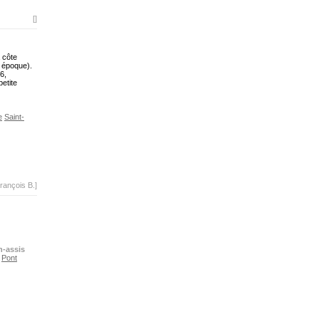
[]
a côte
e époque).
6,
petite
e
Saint-
rançois B.]
n-assis
Pont