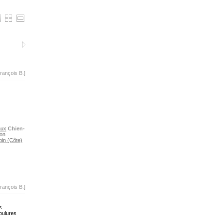
rançois B.]
aux
Chien-
on
bin (Côte)
rançois B.]
s
moulures