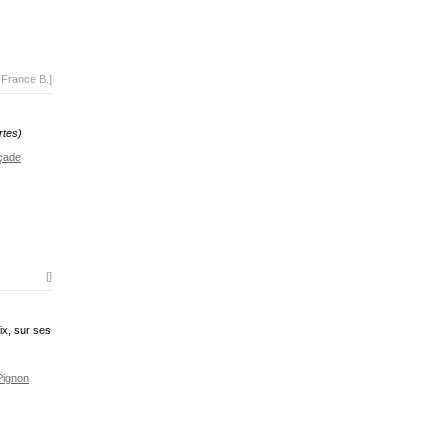
-France B.]
rtes)
çade
[]
ix, sur ses
Pignon