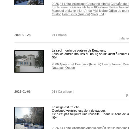
2026
44 Loire-Atlantique
Castagno d'India
Castaño de I
Ecole
Fenêtre
Gewöhnliche roßkastanie
Horsechesnut
Mangeoire
Marronnier d'Inde
Midi
Neige
Office de tour
Oudon
Pont Levis (Rue du)
Soleil
Toit
2006-01-28
01 / Blanc
[Marie
Le seul moulin du plateau de Beauvais.
Tous les autres moulins du bourg se situaient à l’ouest
(fb)
2006
Après-midi
Beauvais (Rue de)
Bourg
Janvier
Moul
Nuageux
Oudon
2026-01-06
01 / Ça glisse !
[F
La neige est fraîche.
Quelques voitures essaient de passer.
Ce n’est pas toujours une réussite… dans le sens de 
(fb)
2026
44 Loire-Atlantique
Abedul común
Betula pendula 