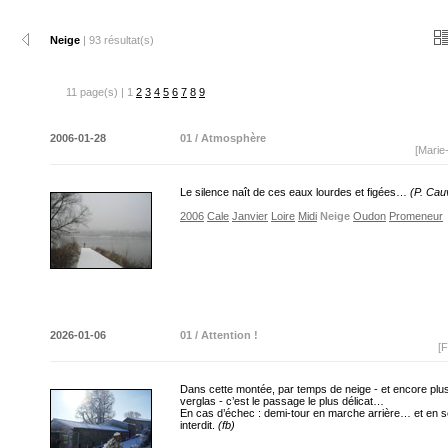
Neige
| 93 résultat(s)
11 page(s) | 1
2
3
4
5
6
7
8
9
2006-01-28
01 / Atmosphère
[Marie
Le silence naît de ces eaux lourdes et figées…
(P. Cau
2006
Cale
Janvier
Loire
Midi
Neige
Oudon
Promeneur
2026-01-06
01 / Attention !
[F
Dans cette montée, par temps de neige - et encore plu
verglas - c’est le passage le plus délicat…
En cas d’échec : demi-tour en marche arrière… et en 
interdit.
(fb)