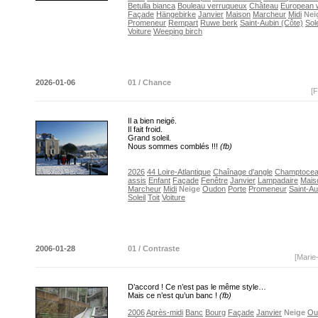
Betulla bianca
Bouleau verruqueux
Château
European w
Façade
Hängebirke
Janvier
Maison
Marcheur
Midi
Nei
Promeneur
Rempart
Ruwe berk
Saint-Aubin (Côte)
Sole
Voiture
Weeping birch
2026-01-06
01 / Chance
[F
Il a bien neigé.
Il fait froid.
Grand soleil.
Nous sommes comblés !!!
(fb)
2026
44 Loire-Atlantique
Chaînage d'angle
Champtoce
assis
Enfant
Façade
Fenêtre
Janvier
Lampadaire
Mais
Marcheur
Midi
Neige
Oudon
Porte
Promeneur
Saint-Au
Soleil
Toit
Voiture
2006-01-28
01 / Contraste
[Marie
D’accord ! Ce n’est pas le même style…
Mais ce n’est qu’un banc !
(fb)
2006
Après-midi
Banc
Bourg
Façade
Janvier
Neige
Ou