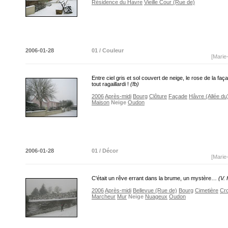
Résidence du Havre
Vieille Cour (Rue de)
2006-01-28
01 / Couleur
[Marie
Entre ciel gris et sol couvert de neige, le rose de la faç
tout ragaillardi !
(fb)
2006
Après-midi
Bourg
Clôture
Façade
Hâvre (Allée du
Maison
Neige
Oudon
2006-01-28
01 / Décor
[Marie
C'était un rêve errant dans la brume, un mystère…
(V.
2006
Après-midi
Bellevue (Rue de)
Bourg
Cimetière
Cro
Marcheur
Mur
Neige
Nuageux
Oudon