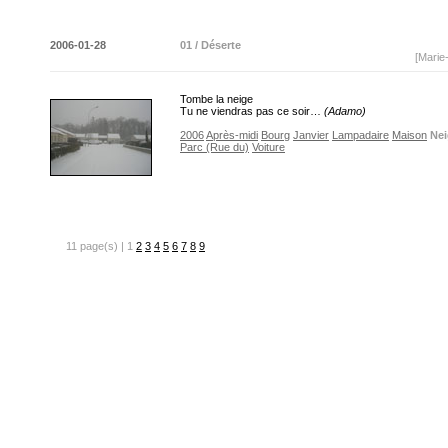
2006-01-28
01 / Déserte
[Marie
Tombe la neige
Tu ne viendras pas ce soir…
(Adamo)
2006
Après-midi
Bourg
Janvier
Lampadaire
Maison
Nei
Parc (Rue du)
Voiture
11 page(s) | 1
2
3
4
5
6
7
8
9