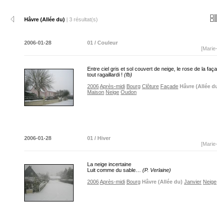
Hâvre (Allée du)
| 3 résultat(s)
2006-01-28
01 / Couleur
[Marie
Entre ciel gris et sol couvert de neige, le rose de la faç
tout ragaillardi !
(fb)
2006
Après-midi
Bourg
Clôture
Façade
Hâvre (Allée d
Maison
Neige
Oudon
2006-01-28
01 / Hiver
[Marie
La neige incertaine
Luit comme du sable…
(P. Verlaine)
2006
Après-midi
Bourg
Hâvre (Allée du)
Janvier
Neige