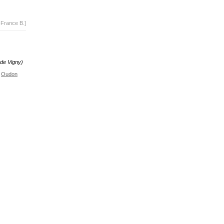
-France B.]
 de Vigny)
Oudon