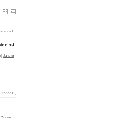
-France B.]
ade en est
u)
Janvier
-France B.]
Oudon