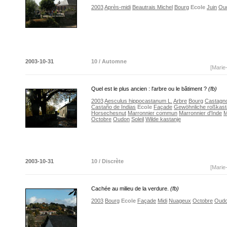
2003
Après-midi
Beautrais Michel
Bourg
Ecole
Juin
Ou
2003-10-31
10 / Automne
[Marie
Quel est le plus ancien : l'arbre ou le bâtiment ?
(fb)
2003
Aesculus hippocastanum L.
Arbre
Bourg
Castagno
Castaño de Indias
Ecole
Façade
Gewöhnliche roßkast
Horsechesnut
Marronnier commun
Marronnier d'Inde
M
Octobre
Oudon
Soleil
Wilde kastanje
2003-10-31
10 / Discrète
[Marie
Cachée au milieu de la verdure.
(fb)
2003
Bourg
Ecole
Façade
Midi
Nuageux
Octobre
Oud