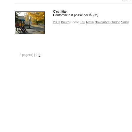
C'est fête.
L'automne est passé par là.
(fb)
2003
Bourg
Ecole
Jeu
Matin
Novembre
Oudon
Soleil
2 page(s) | 1
2