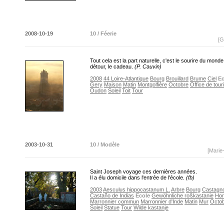
2008-10-19
10 / Féerie
[G
Tout cela est la part naturelle, c'est le sourire du mond
détour, le cadeau.
(P. Cauvin)
2008
44 Loire-Atlantique
Bourg
Brouillard
Brume
Ciel
Ec
Gery
Maison
Matin
Montgolfière
Octobre
Office de tou
Oudon
Soleil
Toit
Tour
2003-10-31
10 / Modèle
[Marie
Saint Joseph voyage ces dernières années.
Il a élu domicile dans l'entrée de l'école.
(fb)
2003
Aesculus hippocastanum L.
Arbre
Bourg
Castagno
Castaño de Indias
Ecole
Gewöhnliche roßkastanie
Hor
Marronnier commun
Marronnier d'Inde
Matin
Mur
Octo
Soleil
Statue
Tour
Wilde kastanje