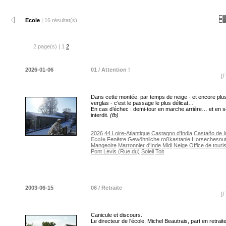
Ecole
| 16 résultat(s)
2 page(s) | 1
2
2026-01-06
01 / Attention !
[F
Dans cette montée, par temps de neige - et encore plu
verglas - c’est le passage le plus délicat…
En cas d’échec : demi-tour en marche arrière… et en 
interdit.
(fb)
2026
44 Loire-Atlantique
Castagno d'India
Castaño de I
Ecole
Fenêtre
Gewöhnliche roßkastanie
Horsechesnu
Mangeoire
Marronnier d'Inde
Midi
Neige
Office de tour
Pont Levis (Rue du)
Soleil
Toit
2003-06-15
06 / Retraite
[F
Canicule et discours.
Le directeur de l'école, Michel Beautrais, part en retrait