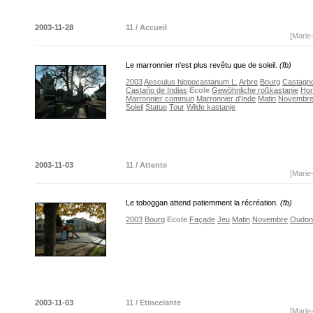
2003-11-28
11 / Accueil
[Marie
Le marronnier n'est plus revêtu que de soleil.
(fb)
2003
Aesculus hippocastanum L.
Arbre
Bourg
Castagno
Castaño de Indias
Ecole
Gewöhnliche roßkastanie
Hor
Marronnier commun
Marronnier d'Inde
Matin
Novembr
Soleil
Statue
Tour
Wilde kastanje
2003-11-03
11 / Attente
[Marie
Le toboggan attend patiemment la récréation.
(fb)
2003
Bourg
Ecole
Façade
Jeu
Matin
Novembre
Oudon
2003-11-03
11 / Etincelante
[Marie