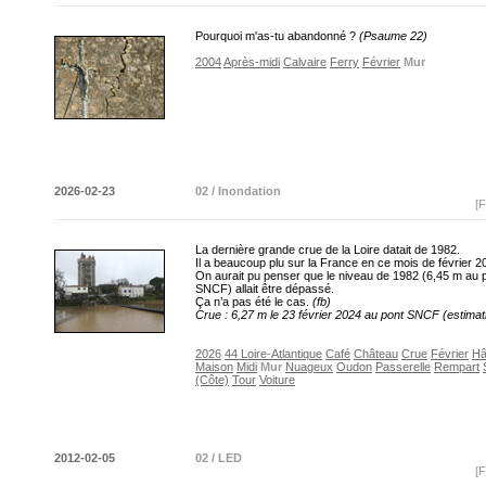
Pourquoi m'as-tu abandonné ?
(Psaume 22)
2004
Après-midi
Calvaire
Ferry
Février
Mur
2026-02-23
02 / Inondation
[F
La dernière grande crue de la Loire datait de 1982.
Il a beaucoup plu sur la France en ce mois de février 2
On aurait pu penser que le niveau de 1982 (6,45 m au 
SNCF) allait être dépassé.
Ça n’a pas été le cas.
(fb)
Crue : 6,27 m le 23 février 2024 au pont SNCF (estimat
2026
44 Loire-Atlantique
Café
Château
Crue
Février
Hâ
Maison
Midi
Mur
Nuageux
Oudon
Passerelle
Rempart
(Côte)
Tour
Voiture
2012-02-05
02 / LED
[F