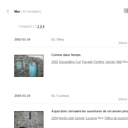
Mur
| 32 résultat(s)
4 page(s) | 1
2
3
4
2002-01-24
01 / Bleu
[Marie
Comme dans l’temps.
2002
Durandière (La)
Façade
Fenêtre
Janvier
Midi
Mu
2004-01-24
01 / Curieux
[Marie
A quoi donc servaient les ouvertures de cet ancien pre
2004
Après-midi
Janvier
Lucarne
Mur
Office de touris