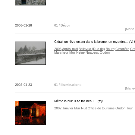
2006-01-28
01 / Décor
[Marie
C'était un rêve errant dans la brume, un mystère…
(V.
2006
Après-midi
Bellevue (Rue de)
Bourg
Cimetière
Cro
Marcheur
Mur
Neige
Nuageux
Oudon
2002-01-23
01 / Illuminations
[Marie
Même la nuit, il se fait beau…
(fb)
2002
Janvier
Mur
Nuit
Office de tourisme
Oudon
Tour