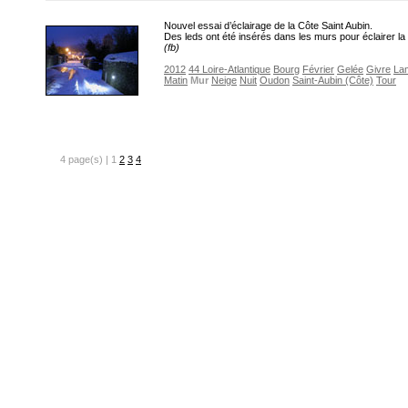
Nouvel essai d’éclairage de la Côte Saint Aubin.
Des leds ont été insérés dans les murs pour éclairer l
(fb)
2012
44 Loire-Atlantique
Bourg
Février
Gelée
Givre
La
Matin
Mur
Neige
Nuit
Oudon
Saint-Aubin (Côte)
Tour
4 page(s) | 1
2
3
4