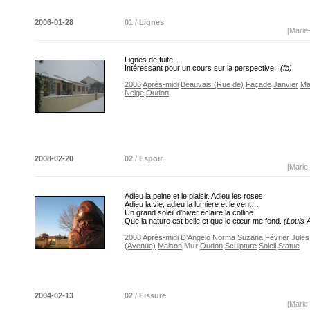
2006-01-28
01 / Lignes
[Marie
Lignes de fuite…
Intéressant pour un cours sur la perspective !
(fb)
2006
Après-midi
Beauvais (Rue de)
Façade
Janvier
Ma
Neige
Oudon
2008-02-20
02 / Espoir
[Marie
Adieu la peine et le plaisir. Adieu les roses.
Adieu la vie, adieu la lumière et le vent…
Un grand soleil d'hiver éclaire la colline
Que la nature est belle et que le cœur me fend.
(Louis 
2008
Après-midi
D'Angelo Norma Suzana
Février
Jules
(Avenue)
Maison
Mur
Oudon
Sculpture
Soleil
Statue
2004-02-13
02 / Fissure
[Marie