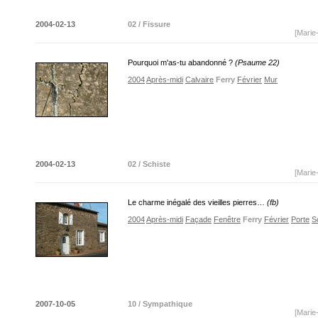
2004-02-13
02 / Fissure
[Marie
Pourquoi m'as-tu abandonné ?
(Psaume 22)
2004
Après-midi
Calvaire
Ferry
Février
Mur
2004-02-13
02 / Schiste
[Marie
Le charme inégalé des vieilles pierres…
(fb)
2004
Après-midi
Façade
Fenêtre
Ferry
Février
Porte
So
2007-10-05
10 / Sympathique
[Marie