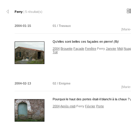
Ferry
| 5 résultat(s)
2004-01-15
01 / Travaux
[Marie
Qu'elles sont belles ces façades en pierre!
(fb)
2004
Brouette
Façade
Fenêtre
Ferry
Janvier
Midi
Nua
Toit
2004-02-13
02 / Enigme
[Marie
Pourquoi le haut des portes était-il blanchi à la chaux ?
2004
Après-midi
Ferry
Février
Porte