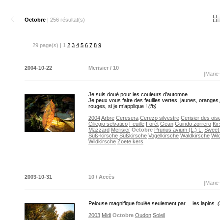
Octobre
| 256 résultat(s)
29 page(s) | 1
2
3
4
5
6
7
8
9
2004-10-22
Merisier / 10
[Marie
Je suis doué pour les couleurs d’automne.
Je peux vous faire des feuilles vertes, jaunes, orange
rouges, si je m’applique !
(fb)
2004
Arbre
Ceresera
Cerezo silvestre
Cerisier des ois
Ciliegio selvatico
Feuille
Forêt
Gean
Guindo zorrero
Ki
Mazzard
Merisier
Octobre
Prunus avium (L.) L.
Sweet
Süß-kirsche
Süßkirsche
Vogelkirsche
Waldkirsche
Wil
Wildkirsche
Zoete kers
2003-10-31
10 / Accès
[Marie
Pelouse magnifique foulée seulement par… les lapins.
(
2003
Midi
Octobre
Oudon
Soleil