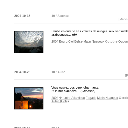
2004-10-18
10 / Attente
[Marie
L’aube enfourche ses volutes de nuages, aux sensuell
arabesques…
(fb)
2004
Bourg
Ciel
Eglise
Matin
Nuageux
Octobre
Oudon
2004-10-23
10 / Aube
[F
Vous ouvrez vos yeux charmants,
Et la nuit s'achève…
(Chanson)
2004
44 Loire-Atlantique
Façade
Matin
Nuageux
Octob
Aubin (Côte)