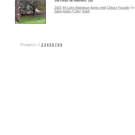
Joli corps de bâtiment.
(fb)
2003
44 Loire-Atlantique
Après-midi
Clôture
Façade
Oc
Saint-Aubin (Côte)
Soleil
29 page(s) | 1
2
3
4
5
6
7
8
9