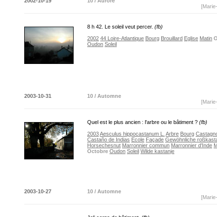
2002-10-19
10 / Aurore
[Marie
8 h 42. Le soleil veut percer.
(fb)
2002
44 Loire-Atlantique
Bourg
Brouillard
Eglise
Matin
O
Oudon
Soleil
2003-10-31
10 / Automne
[Marie
Quel est le plus ancien : l'arbre ou le bâtiment ?
(fb)
2003
Aesculus hippocastanum L.
Arbre
Bourg
Castagno
Castaño de Indias
Ecole
Façade
Gewöhnliche roßkast
Horsechesnut
Marronnier commun
Marronnier d'Inde
M
Octobre
Oudon
Soleil
Wilde kastanje
2003-10-27
10 / Automne
[Marie