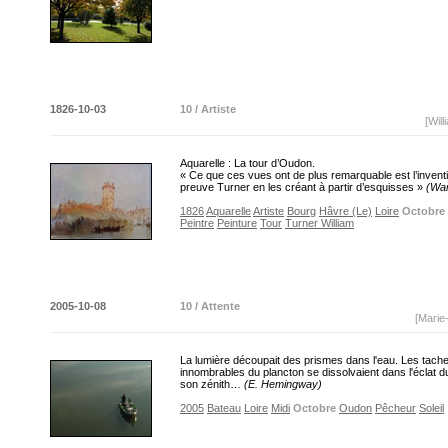
1826-10-03
10 / Artiste
[Wil
Aquarelle : La tour d’Oudon.
« Ce que ces vues ont de plus remarquable est l’inventiv
preuve Turner en les créant à partir d’esquisses »
(War
1826
Aquarelle
Artiste
Bourg
Hâvre (Le)
Loire
Octobre
Peintre
Peinture
Tour
Turner William
2005-10-08
10 / Attente
[Marie
La lumière découpait des prismes dans l'eau. Les tach
innombrables du plancton se dissolvaient dans l'éclat du
son zénith…
(E. Hemingway)
2005
Bateau
Loire
Midi
Octobre
Oudon
Pêcheur
Soleil