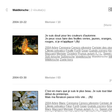
Waldkirsche
| 2 résultat(s)
2004-10-22
Merisier / 10
[Marie
Je suis doué pour les couleurs d’automne.
Je peux vous faire des feuilles vertes, jaunes, orange
rouges, si je m’applique !
(fb)
2004
Arbre
Ceresera
Cerezo silvestre
Cerisier des ois
Ciliegio selvatico
Feuille
Forêt
Gean
Guindo zorrero
Ki
Mazzard
Merisier
Octobre
Prunus avium (L.) L.
Sweet 
Süß-kirsche
Süßkirsche
Vogelkirsche
Waldkirsche
Wi
Wildkirsche
Zoete kers
2004-03-30
Merisier / 03
[F
C'est en mars que je suis le plus beau. Je suis tout bla
début du printemps.
Mais ma floraison passe très vite…
(fb)
2004
Arbre
Blanc
Ceresera
Cerezo silvestre
Cerisier d
Ciliegio selvatico
Fleur
Forêt
Gean
Guindo zorrero
Kir
Mars
Mazzard
Merisier
Prunus avium (L.) L.
Sweet che