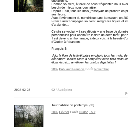
quotidienne.
Comme souvent, à force de nous fréquenter, nous avon
besoin de mieux nous connaître.
Depuis 1998, tous les mois, j'essayais de prendre en p
ses fleurs.
Avec l'avènement du numérique dans la maison, en 200
France m'accompagne souvent, malgré les tiques et les
d'araignée…
Ce site se voulait – à ses débuts – une base de donné
personnelles pour connaître la flore de cette forêt, par 
Il est devenu un hommage, à deux voix, à la beauté d'un
d'Oudon à l'abandon.
François B.
Voici la flore de la forêt prise en photo tous les mois, de
décembre. Il nous reste à compléter cette flore dans le
éloignés, et… améliorer les photos déjà faites !
2002
Bahuaud François
Forêt
Novembre
2002-02-23
02 / Aubépine
[F
Tour habillée de printemps.
(fb)
2002
Février
Forêt
Oudon
Tour