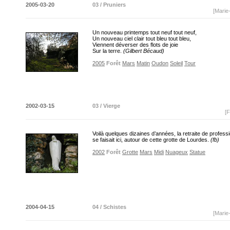
2005-03-20
03 / Pruniers
[Marie
Un nouveau printemps tout neuf tout neuf,
Un nouveau ciel clair tout bleu tout bleu,
Viennent déverser des flots de joie
Sur la terre.
(Gilbert Bécaud)
2005
Forêt
Mars
Matin
Oudon
Soleil
Tour
2002-03-15
03 / Vierge
[F
Voilà quelques dizaines d’années, la retraite de professi
se faisait ici, autour de cette grotte de Lourdes.
(fb)
2002
Forêt
Grotte
Mars
Midi
Nuageux
Statue
2004-04-15
04 / Schistes
[Marie