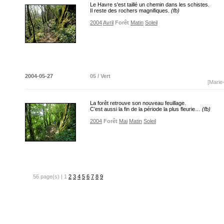
Le Havre s'est taillé un chemin dans les schistes.
Il reste des rochers magnifiques.
(fb)
2004
Avril
Forêt
Matin
Soleil
2004-05-27
05 / Vert
[Marie
La forêt retrouve son nouveau feuillage.
C’est aussi la fin de la période la plus fleurie…
(fb)
2004
Forêt
Mai
Matin
Soleil
56 page(s) | 1
2
3
4
5
6
7
8
9