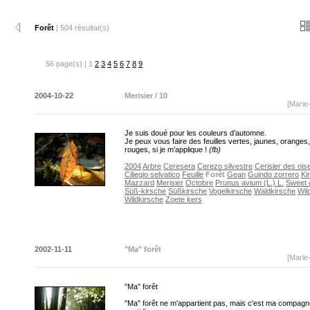
Forêt
| 504 résultat(s)
56 page(s) | 1
2
3
4
5
6
7
8
9
2004-10-22
Merisier / 10
[Marie
Je suis doué pour les couleurs d’automne.
Je peux vous faire des feuilles vertes, jaunes, orange
rouges, si je m’applique !
(fb)
2004
Arbre
Ceresera
Cerezo silvestre
Cerisier des ois
Ciliegio selvatico
Feuille
Forêt
Gean
Guindo zorrero
Ki
Mazzard
Merisier
Octobre
Prunus avium (L.) L.
Sweet 
Süß-kirsche
Süßkirsche
Vogelkirsche
Waldkirsche
Wil
Wildkirsche
Zoete kers
2002-11-11
"Ma" forêt
[Marie
"Ma" forêt
"Ma" forêt ne m'appartient pas, mais c'est ma compag