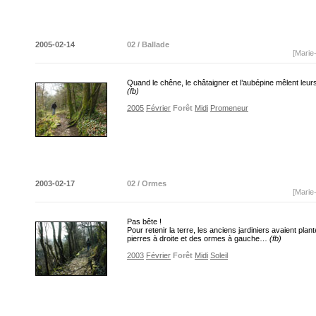
2005-02-14
02 / Ballade
[Marie
Quand le chêne, le châtaigner et l’aubépine mêlent leu
(fb)
2005
Février
Forêt
Midi
Promeneur
2003-02-17
02 / Ormes
[Marie
Pas bête !
Pour retenir la terre, les anciens jardiniers avaient plan
pierres à droite et des ormes à gauche…
(fb)
2003
Février
Forêt
Midi
Soleil