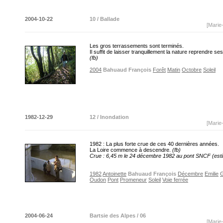
2004-10-22
10 / Ballade
[Marie
Les gros terrassements sont terminés.
Il suffit de laisser tranquillement la nature reprendre se
(fb)
2004
Bahuaud François
Forêt
Matin
Octobre
Soleil
1982-12-29
12 / Inondation
[Marie
1982 : La plus forte crue de ces 40 dernières années.
La Loire commence à descendre.
(fb)
Crue : 6,45 m le 24 décembre 1982 au pont SNCF (esti
1982
Antoinette
Bahuaud François
Décembre
Emilie
Oudon
Pont
Promeneur
Soleil
Voie ferrée
2004-06-24
Bartsie des Alpes / 06
[Marie