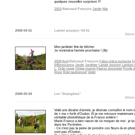
quelques nouvelles surprises !!!
2003
Bahuaud François
Jardin
Mai
2008-04-01
Lamier pourpre / 04 01
[Marie
Mon jardinier finit de bêcher.
Je reviendrai l’année prochaine !
(fb)
2008
Avril
Bahuaud François
Falsa-ortica purpurea
Fe
Inflorescence
Jardin
Jardinier
Lamier pourpre
Lamium 
L.
Ortie rouge
Ortiga muerta
Paarse dovenetel
Purple d
Rose
Rote taubnessel
Violet
2008-05-04
Les "étrangères"
[Marie
Voilà une dizaine d’année, je désirais connaître le nom 
de « ma » forêt d’Oudon. Et je me retrouve maintenant
véritable photothèque de la France entière !
Marie-France a bien raison de se moquer de moi : je lui 
dans les Pyrénées :
- Ce n’est pas la peine de prendre ces fleurs-là en photo
sont pas d’Oudon…