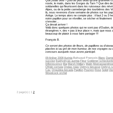
Que j’étais bête ! Quoi de plus beau qu’une graminée c
rosée, le matin, dans les Gorges du Tarn ? Que dire d
soldanelles qui fleurissent dans les ruisseaux des név
Alpes, ou de la petite canneberge des tourbières des V
là, nous revenons d’une semaine de photos sur les papi
Ariège. Le temps alors ne compte plus : il faut 2 ou 3 h
notre papillon pour se réveiller, se sécher et finalement
s’envoler…
Ça devait arriver !
Voilà donc quelques photos qui ne sont pas d’Oudon, d
étrangères », des « pas à leur place », mais que nous
beaucoup de plaisir à vous faire partager !!!
François B.
Ce seront des photos de fleurs, de papillons ou d'oisea
placées ici au gré de mon humeur, de nos voyages ou 
concours auxquels nous avons participé.
09 Ariège
2008
Aurinia
Bahuaud François
Blanc
Damie
succise
Euphydryas aurinia
Fleur
Goldener scheckenfa
Inflorescence
Mai
Marsh fritillary
Matin
Moerasparelmoe
Ofride cornuta
Ondas rojas
Ophrys bécasse
Ophrys s
Cav.
Orquídea becada
Papillon
Pourpre
Rose
Soleil
Vio
Woodcock orchid
2 page(s) | 1
2