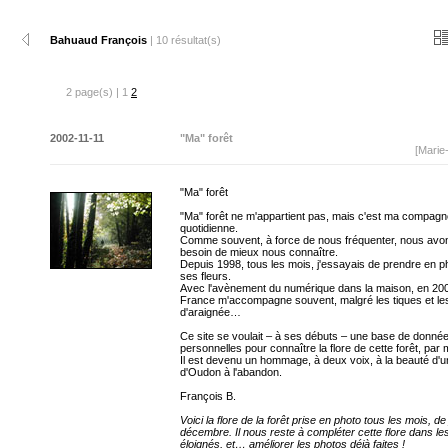
Bahuaud François
| 10 résultat(s)
2 page(s) | 1
2
2002-11-11
"Ma" forêt
[Marie
"Ma" forêt
"Ma" forêt ne m'appartient pas, mais c'est ma compag
quotidienne.
Comme souvent, à force de nous fréquenter, nous avon
besoin de mieux nous connaître.
Depuis 1998, tous les mois, j'essayais de prendre en p
ses fleurs.
Avec l'avènement du numérique dans la maison, en 200
France m'accompagne souvent, malgré les tiques et les
d'araignée…
Ce site se voulait – à ses débuts – une base de donné
personnelles pour connaître la flore de cette forêt, par 
Il est devenu un hommage, à deux voix, à la beauté d'un
d'Oudon à l'abandon.
François B.
Voici la flore de la forêt prise en photo tous les mois, de
décembre. Il nous reste à compléter cette flore dans le
éloignés, et… améliorer les photos déjà faites !