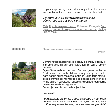
Le plus surprenant, chez moi, c’est que le violet de mes
transmet à tout le sommet, même à mes feuilles !
(fb)
Concours 2004 du site www.fioridimontagna.it
thème : "Les fleurs et leurs montagnes"
2004
Alpenhelm
Alpine bartsia
Bahuaud François
Bart
alpina L.
Bartsie des Alpes
Gewone bartsia
Juin
Photog
Suisse
Violet
2003-05-29
Fleurs sauvages de notre jardin
[Marie
Comme tout bon jardinier, je bêche, je sarcle, je taille, 
je m'émerveille de voir que malgré tout la nature reprend
dessus.
Et je m'émerveille un peu trop. Du coup, je ne bêche pa
l'endroit où un coquelicot douteux a grainé, je ne sarcle 
plate-bande où les violettes font la loi, je ne taille même
cirse commun qui m'empêche de passer dans mon allée
tonds guère ma pelouse, ou alors, c'est pour contourner
petite-centaurée si mignonne.
En fait, je ne suis pas un bon jardinier…
François B.
Pourquoi partir au loin faire de la botanique ? Il est poss
trouver une centaine de fleurs sauvages dans un jardi
!... Et presque tous les ans, nous ne sommes pas à l'ab