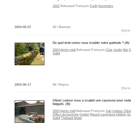
2002
Bahuaud François
Forêt
Novembre
2004-05-07
05 / Batman
[Marie
De quel droit venez-vous troubler notre quiétude ?
(fb)
2004
Après-midi
Bahuaud François
Chat
Jardin
Mai
O
Soleil
2003-06-17
06 / Repos
[Marie
Olivier Ledoux nous a sculpté une causeuse pour visit
fatigués.
(fb)
2003
Après-midi
Bahuaud François
Juin
Ledoux Olivi
Office de tourisme
Oudon
Reuzé-Laverdure Hélène
Sc
Soleil
Thébault Mado