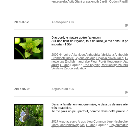
tentaculella
Août
Giant grass-moth
Jardin
Oudon
Papil
2009-07-26
Anthophile / 07
[F
D’accord, je n’attire guère l’attention !
Sur une fleur de Bryone, tout de suite, je me sens un p
important !
(fb)
2009
44 Loire-Atlantique
Anthophila fabriciana
Anthophil
Brandnetelmotje
Bryone dioïque
Bryonia dioica Jacq.
C
nettle tap
English mandrake
Fleur
Forêt
Heggerank
Jau
Juillet
Oudon
Papillon
Red bryony
Rotfrüchtige zaunr
Verdâtre
Zucca selvatica
2017-05-08
Argus bleu / 05
[F
Dans la famille, en tant que mâle, le dessus de mes aile
très beau bleu.
Je me plais un peu partout, comme dans cette prairie.
(
2017
Argo azzurro
Argus bleu
Common blue
Hauhechel
Icaro
Icarusblauwtje
Mai
Oudon
Papillon
Polyommatus