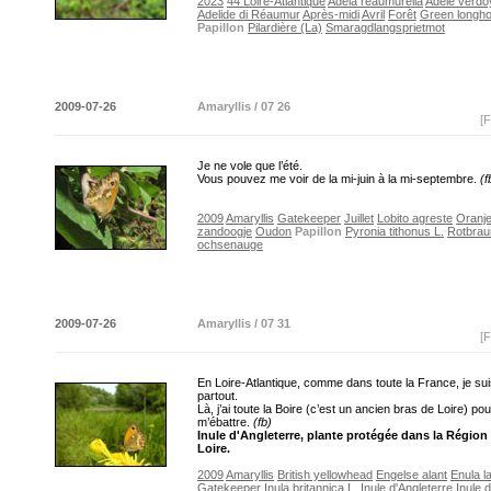
2023
44 Loire-Atlantique
Adela reaumurella
Adèle verdo
Adelide di Réaumur
Après-midi
Avril
Forêt
Green longh
Papillon
Pilardière (La)
Smaragdlangsprietmot
2009-07-26
Amaryllis / 07 26
[F
Je ne vole que l’été.
Vous pouvez me voir de la mi-juin à la mi-septembre.
(f
2009
Amaryllis
Gatekeeper
Juillet
Lobito agreste
Oranj
zandoogje
Oudon
Papillon
Pyronia tithonus L.
Rotbrau
ochsenauge
2009-07-26
Amaryllis / 07 31
[F
En Loire-Atlantique, comme dans toute la France, je s
partout.
Là, j’ai toute la Boire (c’est un ancien bras de Loire) pou
m’ébattre.
(fb)
Inule d'Angleterre, plante protégée dans la Région
Loire.
2009
Amaryllis
British yellowhead
Engelse alant
Enula l
Gatekeeper
Inula britannica L.
Inule d'Angleterre
Inule 