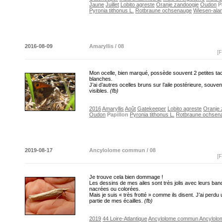
Jaune
Juillet
Lobito agreste
Oranje zandoogje
Oudon
P
Pyronia tithonus L.
Rotbraune ochsenauge
Wiesen-alan
2016-08-09
Amaryllis / 08
[F
Mon ocelle, bien marqué, possède souvent 2 petites ta
blanches.
J’ai d’autres ocelles bruns sur l’aile postérieure, souve
visibles.
(fb)
2016
Amaryllis
Août
Gatekeeper
Lobito agreste
Oranje 
Oudon
Papillon
Pyronia tithonus L.
Rotbraune ochsen
2019-08-17
Ancylolome commun / 08
[F
Je trouve cela bien dommage !
Les dessins de mes ailes sont très jolis avec leurs ba
nacrées ou colorées.
Mais je suis « très frotté » comme ils disent. J’ai perd
partie de mes écailles.
(fb)
2019
44 Loire-Atlantique
Ancylolome commun
Ancylolo