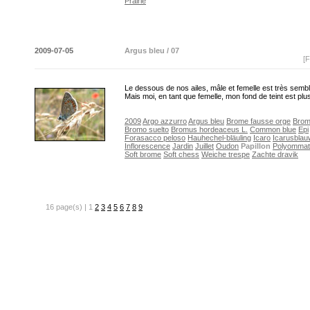
Prairie
2009-07-05
Argus bleu / 07
[F
Le dessous de nos ailes, mâle et femelle est très sembl
Mais moi, en tant que femelle, mon fond de teint est plu
2009
Argo azzurro
Argus bleu
Brome fausse orge
Brom
Bromo suelto
Bromus hordeaceus L.
Common blue
Epi
Forasacco peloso
Hauhechel-bläuling
Icaro
Icarusblau
Inflorescence
Jardin
Juillet
Oudon
Papillon
Polyommat
Soft brome
Soft chess
Weiche trespe
Zachte dravik
16 page(s) | 1
2
3
4
5
6
7
8
9