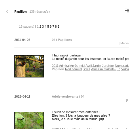
Papillon
| 138 résultat(s)
16 page(s) | 1
2
3
4
5
6
7
8
9
2011-04-26
04 / Papillons
[Marie
Il faut savoir partager !
La moitié du jardin pour les insectes, et l’autre moitié p
2011
Admiral
Après-midi
Avril
Jardin
Jardinier
Numerad
Papillon
Red admiral
Soleil
Vanessa atalanta (L.)
Vulca
2023-04-11
Adèle verdoyante / 04
[F
Il suffit de mesurer mes antennes !
Elles font 3 fois la longueur de mes ailes ?
Alors, je suis le mâle de la famille.
(fb)