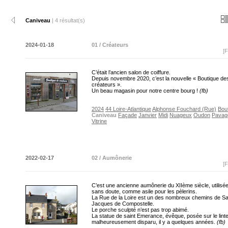
Caniveau
| 4 résultat(s)
2024-01-18
01 / Créateurs
[F
C’était l’ancien salon de coiffure.
Depuis novembre 2020, c’est la nouvelle « Boutique de
créateurs ».
Un beau magasin pour notre centre bourg !
(fb)
2024
44 Loire-Atlantique
Alphonse Fouchard (Rue)
Bou
Caniveau
Façade
Janvier
Midi
Nuageux
Oudon
Pavag
Vitrine
2022-02-17
02 / Aumônerie
[F
C’est une ancienne aumônerie du XIIème siècle, utilisée
sans doute, comme asile pour les pèlerins.
La Rue de la Loire est un des nombreux chemins de Sa
Jacques de Compostelle.
Le porche sculpté n’est pas trop abimé.
La statue de saint Emerance, évêque, posée sur le lint
malheureusement disparu, il y a quelques années.
(fb)