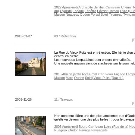
2022
Après-midi
Archivolte
Bénitier
Caniveau
Chemin N
du)
Cycliste
Façade
Fenêtre
Février
Linteau
Loire (Rue
Maison
Nuageux
Oudon
Portail
Soleil
Trumeau
Tympan
2015-03-07
03 / Réfection
[F
La Rue du Vieux Puits est en réfection. Elle hérite d’un
central en pierre.
Les nouveaux lampadaires sont encore emmaillotés.
Une nouvelle maison vient de s’achever sur le sommet
2015
Abri de jardin
Après-midi
Caniveau
Façade
Lamp
Maison
Mars
Oudon
Soleil
Vieux Puits (Rue du)
2003-11-26
11 / Travaux
[F
Non contente d'être une des plus anciennes rue d'Oudo
qu'elle va devenir une des plus belles… pour le pavage
2003
Après-midi
Bourg
Caniveau
Loire (Rue de la)
No
Nuageux
Oudon
Pavage
Paysagiste