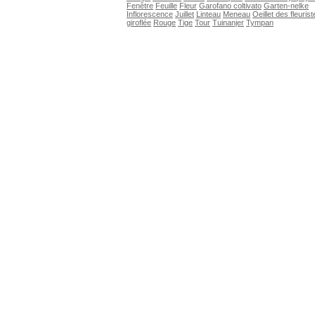
Fenêtre
Feuille
Fleur
Garofano coltivato
Garten-nelke
Inflorescence
Juillet
Linteau
Meneau
Oeillet des fleuris
giroflée
Rouge
Tige
Tour
Tuinanjer
Tympan