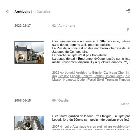
Archivolte
| 4 résultat(s)
2022-02-17
02 / Aumônerie
[F
C’est une ancienne aumônerie du XIIème siècle, utilisée
sans doute, comme asile pour les pèlerins.
La Rue de la Loire est un des nombreux chemins de Sa
Jacques de Compostelle.
Le porche sculpté n’est pas trop abimé.
La statue de saint Emerance, évêque, posée sur le lint
malheureusement disparu, il y a quelques années.
(fb)
2022
Après-midi
Archivolte
Bénitier
Caniveau
Chemin 
du)
Cycliste
Façade
Fenêtre
Février
Linteau
Loire (Rue
Maison
Nuageux
Oudon
Portail
Soleil
Trumeau
Tympan
2007-06-15
06 / Gardien
[Marie
C’est notre gardien de la tour - très fatigué - sculpté p
Lepetit, lors du 10ème symposium de sculpture de l’ét
2007
44 Loire-Atlantique
Arc en plein cintre
Archivolte