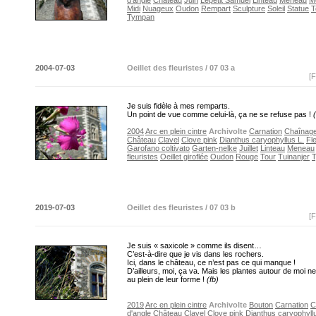
d'angle
Château
Juin
Lepetit Samuel
Linteau
Meneau
Me
Midi
Nuageux
Oudon
Rempart
Sculpture
Soleil
Statue
T
Tympan
2004-07-03
Oeillet des fleuristes / 07 03 a
[F
Je suis fidèle à mes remparts.
Un point de vue comme celui-là, ça ne se refuse pas !
2004
Arc en plein cintre
Archivolte
Carnation
Chaînage
Château
Clavel
Clove pink
Dianthus caryophyllus L.
Fl
Garofano coltivato
Garten-nelke
Juillet
Linteau
Meneau
fleuristes
Oeillet giroflée
Oudon
Rouge
Tour
Tuinanjer
2019-07-03
Oeillet des fleuristes / 07 03 b
[F
Je suis « saxicole » comme ils disent…
C’est-à-dire que je vis dans les rochers.
Ici, dans le château, ce n’est pas ce qui manque !
D’ailleurs, moi, ça va. Mais les plantes autour de moi n
au plein de leur forme !
(fb)
2019
Arc en plein cintre
Archivolte
Bouton
Carnation
C
d'angle
Château
Clavel
Clove pink
Dianthus caryophyllu