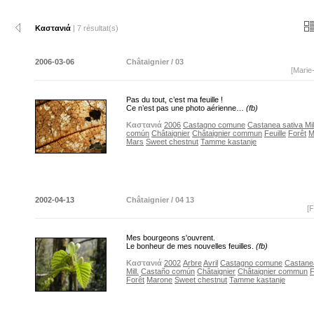
Καστανιά
| 7 résultat(s)
2006-03-06
Châtaignier / 03
[Marie
Pas du tout, c’est ma feuille !
Ce n’est pas une photo aérienne…
(fb)
Καστανιά
2006
Castagno comune
Castanea sativa Mil
común
Châtaignier
Châtaignier commun
Feuille
Forêt
M
Mars
Sweet chestnut
Tamme kastanje
2002-04-13
Châtaignier / 04 13
[F
Mes bourgeons s'ouvrent.
Le bonheur de mes nouvelles feuilles.
(fb)
Καστανιά
2002
Arbre
Avril
Castagno comune
Castane
Mill.
Castaño común
Châtaignier
Châtaignier commun
F
Forêt
Marone
Sweet chestnut
Tamme kastanje