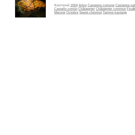
Καστανιά
2004
Arbre
Castagno comune
Castanea sati
Castaño común
Châtaignier
Châtaignier commun
Feuill
Marone
Octobre
Sweet chestnut
Tamme kastanje