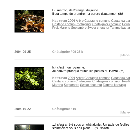
Du marron, de l’orange, du jaune…
Il est temps de prendre ma parure d’automne !
(fb)
Καστανιά
2004
Arbre
Castagno comune
Castanea sati
Castaño común
Châtaignier
Châtaignier commun
Feuill
Fruit
Marone
Septembre
Sweet chestnut
Tamme kastan
2004-09-25
Châtaignier / 09 25 b
[Marie
Ici, c’est mon royaume.
Je couvre presque toutes les pentes du Havre.
(fb)
Καστανιά
2004
Arbre
Castagno comune
Castanea sati
Castaño común
Châtaignier
Châtaignier commun
Feuill
Marone
Septembre
Sweet chestnut
Tamme kastanje
2004-10-22
Châtaignier / 10
[Marie
...Il s'est arrêté sous un châtaignier. Un tapis de feuille
s'emmêlent sous ses pieds…
(D. Boillot)