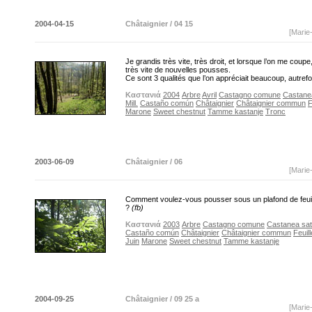
2004-04-15
Châtaignier / 04 15
[Marie
Je grandis très vite, très droit, et lorsque l’on me coupe,
très vite de nouvelles pousses.
Ce sont 3 qualités que l’on appréciait beaucoup, autrefo
Καστανιά
2004
Arbre
Avril
Castagno comune
Castane
Mill.
Castaño común
Châtaignier
Châtaignier commun
F
Marone
Sweet chestnut
Tamme kastanje
Tronc
2003-06-09
Châtaignier / 06
[Marie
Comment voulez-vous pousser sous un plafond de feuill
?
(fb)
Καστανιά
2003
Arbre
Castagno comune
Castanea sati
Castaño común
Châtaignier
Châtaignier commun
Feuill
Juin
Marone
Sweet chestnut
Tamme kastanje
2004-09-25
Châtaignier / 09 25 a
[Marie