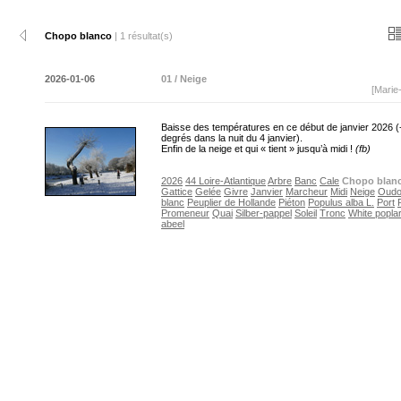
Chopo blanco
| 1 résultat(s)
2026-01-06
01 / Neige
[Marie
Baisse des températures en ce début de janvier 2026 (
degrés dans la nuit du 4 janvier).
Enfin de la neige et qui « tient » jusqu’à midi !
(fb)
2026
44 Loire-Atlantique
Arbre
Banc
Cale
Chopo blan
Gattice
Gelée
Givre
Janvier
Marcheur
Midi
Neige
Oud
blanc
Peuplier de Hollande
Piéton
Populus alba L.
Port
Promeneur
Quai
Silber-pappel
Soleil
Tronc
White popla
abeel