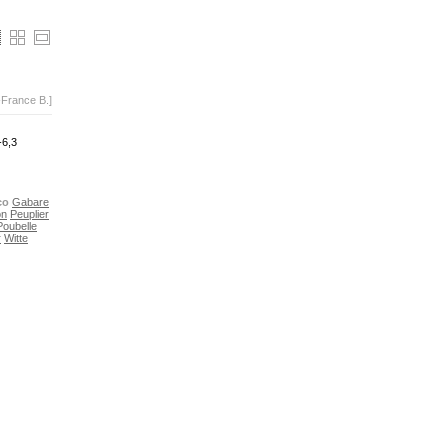
-France B.]
-6,3
co
Gabare
on
Peuplier
Poubelle
r
Witte