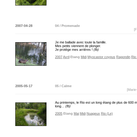
2007-04-28
04 / Promenade
[F
Je me ballade avec toute la famille.
Mes petits viennent de plonger.
Je protège mes arrières !
(fb)
2007
Avril
Etang
Midi
Myocastor coypus
Ragondin
Rio
2005-05-17
05 / Calme
[Marie
Au printemps, le Rio est un long étang de plus de 600 
long…
(fb)
2005
Etang
Mai
Midi
Nuageux
Rio (Le)