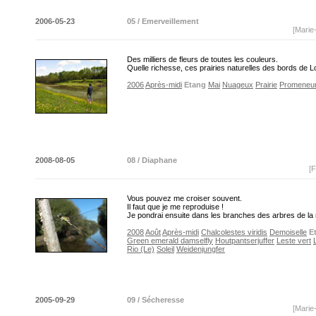
2006-05-23
05 / Emerveillement
[Marie
Des milliers de fleurs de toutes les couleurs.
Quelle richesse, ces prairies naturelles des bords de L
2006
Après-midi
Etang
Mai
Nuageux
Prairie
Promeneu
2008-08-05
08 / Diaphane
[F
Vous pouvez me croiser souvent.
Il faut que je me reproduise !
Je pondrai ensuite dans les branches des arbres de la 
2008
Août
Après-midi
Chalcolestes viridis
Demoiselle
E
Green emerald damselfly
Houtpantserjuffer
Leste vert
Rio (Le)
Soleil
Weidenjungfer
2005-09-29
09 / Sécheresse
[Marie