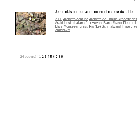
Je me plais partout, alors, pourquoi pas sur du sable…
2005
Arabetta comune
Arabette de Thalius
Arabette de
Arabidopsis thaliana (L.) Heynh.
Blanc
Etang
Fleur
Inf
Mars
Mouseear cress
Rio (Le)
Schmalwand
Thale cre
Zandraket
24 page(s) | 1
2
3
4
5
6
7
8
9