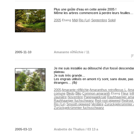
Plus une goûte d’eau en cette année 2005 !
Même les arbres commencent à perdre leurs feuilles
2005
Etang
Midi
Rio (Le)
Septembre
Soleil
2005-11-10
Amarante réfléchie / 11
[F
Je me suis installée au débouché d’un fossé descenda
plateau.
Je suis très grande…
Les engrais utilisés en amont n’y sont, sans doute, pas
étrangers…
(fb)
2005
Amarante réfléchie
Amaranthus retroflexus L.
Ama
comune
Bledo
Blito
Common amaranth
Etang
Fleur
In
Jaunâtre
Novembre
Papegaaiekruid
Rauhhaariger ama
Rauhhaariger fuchschwanz
Red-root pigweed
Redroot
Rio (Le)
Smooth pigweed
Verdâtre
Zurückgekrümmter 
Zurückgekrümmter fuchsschwanz
2005-03-13
Arabette de Thalius / 03 13 a
[F