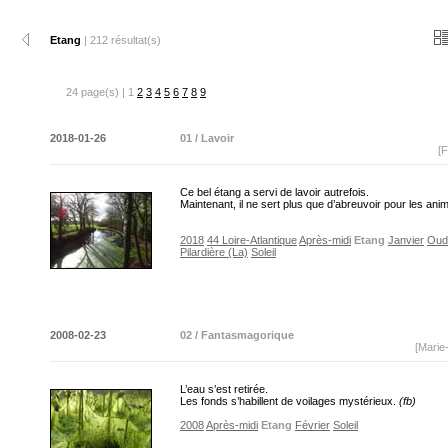
Etang
| 212 résultat(s)
24 page(s) | 1
2
3
4
5
6
7
8
9
2018-01-26
01 / Lavoir
[F
Ce bel étang a servi de lavoir autrefois.
Maintenant, il ne sert plus que d’abreuvoir pour les an
2018
44 Loire-Atlantique
Après-midi
Etang
Janvier
Oud
Pilardière (La)
Soleil
2008-02-23
02 / Fantasmagorique
[Marie
L’eau s’est retirée.
Les fonds s’habillent de voilages mystérieux.
(fb)
2008
Après-midi
Etang
Février
Soleil