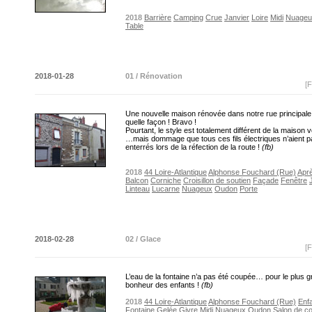
2018
Barrière
Camping
Crue
Janvier
Loire
Midi
Nuageu
Table
2018-01-28
01 / Rénovation
[F
Une nouvelle maison rénovée dans notre rue principale,
quelle façon ! Bravo !
Pourtant, le style est totalement différent de la maison v
…mais dommage que tous ces fils électriques n’aient p
enterrés lors de la réfection de la route !
(fb)
2018
44 Loire-Atlantique
Alphonse Fouchard (Rue)
Aprè
Balcon
Corniche
Croisillon de soutien
Façade
Fenêtre
Linteau
Lucarne
Nuageux
Oudon
Porte
2018-02-28
02 / Glace
[F
L’eau de la fontaine n’a pas été coupée… pour le plus 
bonheur des enfants !
(fb)
2018
44 Loire-Atlantique
Alphonse Fouchard (Rue)
Enf
Fontaine
Gelée
Givre
Midi
Nuageux
Oudon
Salon de co