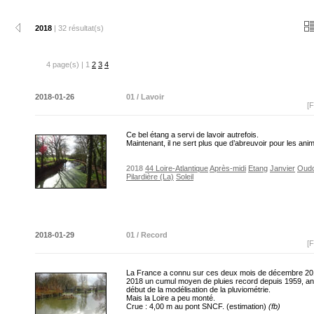
2018
| 32 résultat(s)
4 page(s) | 1
2
3
4
2018-01-26
01 / Lavoir
[F
Ce bel étang a servi de lavoir autrefois.
Maintenant, il ne sert plus que d’abreuvoir pour les an
2018
44 Loire-Atlantique
Après-midi
Etang
Janvier
Oud
Pilardière (La)
Soleil
2018-01-29
01 / Record
[F
La France a connu sur ces deux mois de décembre 201
2018 un cumul moyen de pluies record depuis 1959, a
début de la modélisation de la pluviométrie.
Mais la Loire a peu monté.
Crue : 4,00 m au pont SNCF. (estimation)
(fb)