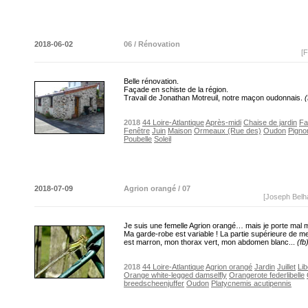
2018-06-02
06 / Rénovation
[F
Belle rénovation.
Façade en schiste de la région.
Travail de Jonathan Motreuil, notre maçon oudonnais.
(
2018
44 Loire-Atlantique
Après-midi
Chaise de jardin
Fa
Fenêtre
Juin
Maison
Ormeaux (Rue des)
Oudon
Pigno
Poubelle
Soleil
2018-07-09
Agrion orangé / 07
[Joseph Belh
Je suis une femelle Agrion orangé… mais je porte mal
Ma garde-robe est variable ! La partie supérieure de 
est marron, mon thorax vert, mon abdomen blanc...
(fb
2018
44 Loire-Atlantique
Agrion orangé
Jardin
Juillet
Lib
Orange white-legged damselfly
Orangerote federlibelle
breedscheenjuffer
Oudon
Platycnemis acutipennis