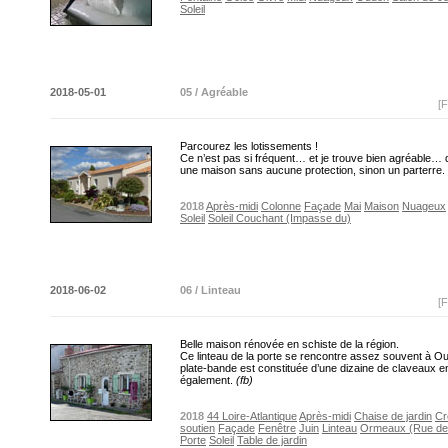
Soleil
2018-05-01
05 / Agréable
[F
Parcourez les lotissements !
Ce n’est pas si fréquent… et je trouve bien agréable… 
une maison sans aucune protection, sinon un parterre.
2018
Après-midi
Colonne
Façade
Mai
Maison
Nuageux
Soleil
Soleil Couchant (Impasse du)
2018-06-02
06 / Linteau
[F
Belle maison rénovée en schiste de la région.
Ce linteau de la porte se rencontre assez souvent à Ou
plate-bande est constituée d’une dizaine de claveaux e
également.
(fb)
2018
44 Loire-Atlantique
Après-midi
Chaise de jardin
Cr
soutien
Façade
Fenêtre
Juin
Linteau
Ormeaux (Rue de
Porte
Soleil
Table de jardin