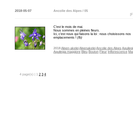
2018-05-07
Ancolie des Alpes / 05
[F
C’est le mois de mai.
Nous sommes en pleines fleurs.
Ici, c’est nous qui faisons la loi : nous choisissons nos
emplacements !
(fb)
2018
Alpen-akelei
Alpenakelei
Ancolie des Alpes
Aquilegi
Aquilegia maggiore
Bleu
Bouton
Fleur
Inflorescence
Ma
4 page(s) | 1
2
3
4