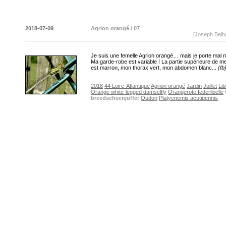
2018-07-09
Agrion orangé / 07
[Joseph Belh
Je suis une femelle Agrion orangé… mais je porte mal
Ma garde-robe est variable ! La partie supérieure de 
est marron, mon thorax vert, mon abdomen blanc...
(fb
2018
44 Loire-Atlantique
Agrion orangé
Jardin
Juillet
Lib
Orange white-legged damselfly
Orangerote federlibelle
breedscheenjuffer
Oudon
Platycnemis acutipennis