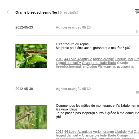
Oranje breedscheenjuffer
| 5 résultat(s)
2012-05-23
Agrion orangé / 05 23
[F
C’est l’heure du repas.
Ma proie peut être aussi grosse que ma tête !
(fb)
2012
44 Loire-Atlantique
Agrion orangé
Libellule
Mai
Ora
legged damselfly
Orangerote federlibelle
Oranje
breedscheenjuffer
Oudon
Platycnemis acutipennis
2012-05-30
Agrion orangé / 05 30
[F
Comme tous les mâles de mon espèce, j’ai l’abdomen o
les yeux bleus.
Je ne passe pas inaperçu surtout grâce à ma couleur o
(fb)
2012
44 Loire-Atlantique
Agrion orangé
Libellule
Mai
Ora
legged damselfly
Orangerote federlibelle
Oranje