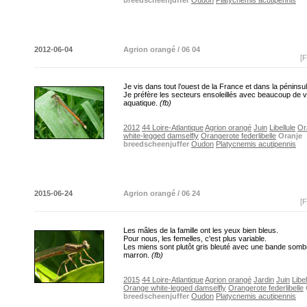
breedscheenjuffer
Oudon
Platycnemis acutipennis
2012-06-04
Agrion orangé / 06 04
[F
Je vis dans tout l’ouest de la France et dans la péninsul
Je préfère les secteurs ensoleillés avec beaucoup de v
aquatique.
(fb)
2012
44 Loire-Atlantique
Agrion orangé
Juin
Libellule
Or
white-legged damselfly
Orangerote federlibelle
Oranje
breedscheenjuffer
Oudon
Platycnemis acutipennis
2015-06-24
Agrion orangé / 06 24
[F
Les mâles de la famille ont les yeux bien bleus.
Pour nous, les femelles, c'est plus variable.
Les miens sont plutôt gris bleuté avec une bande somb
marron.
(fb)
2015
44 Loire-Atlantique
Agrion orangé
Jardin
Juin
Libel
Orange white-legged damselfly
Orangerote federlibelle
breedscheenjuffer
Oudon
Platycnemis acutipennis