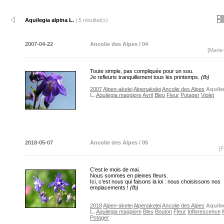
Aquilegia alpina L.
| 5 résultat(s)
2007-04-22
Ancolie des Alpes / 04
[Marie
Toute simple, pas compliquée pour un sou.
Je refleuris tranquillement tous les printemps.
(fb)
2007
Alpen-akelei
Alpenakelei
Ancolie des Alpes
Aquile
L.
Aquilegia maggiore
Avril
Bleu
Fleur
Potager
Violet
2018-05-07
Ancolie des Alpes / 05
[F
C’est le mois de mai.
Nous sommes en pleines fleurs.
Ici, c’est nous qui faisons la loi : nous choisissons nos
emplacements !
(fb)
2018
Alpen-akelei
Alpenakelei
Ancolie des Alpes
Aquile
L.
Aquilegia maggiore
Bleu
Bouton
Fleur
Inflorescence
Potager