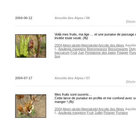
2004-06-12
Ancolie des Alpes / 06
[Marie
Voilà mes fruits, ma tige … et une punaise de passage q
invitée toute seule.
(fb)
2004
Alpen-akelei
Alpenakelei
Ancolie des Alpes
Aquile
L.
Aquilegia maggiore
Beerenwanze
Bessenwants
Doly
baccarum
Fruit
Juin
Pentatome des baies
Potager
Pun
bug
2004-07-17
Ancolie des Alpes / 07
[Marie
Mes fruits sont ouverts…
Cette larve de punaise en profite et me confond avec s
manger !
(fb)
2004
Alpen-akelei
Alpenakelei
Ancolie des Alpes
Aquile
L.
Aquilegia maggiore
Fruit
Juillet
Potager
Punaise