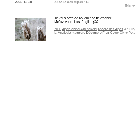
2005-12-29
Ancolie des Alpes / 12
[Marie
Je vous offre ce bouquet de fin d’année.
Méfiez-vous, il est fragile !
(fb)
2005
Alpen-akelei
Alpenakelei
Ancolie des Alpes
Aquile
L.
Aquilegia maggiore
Décembre
Fruit
Gelée
Givre
Pot