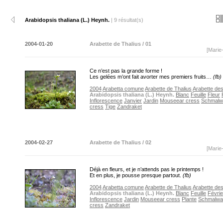
Arabidopsis thaliana (L.) Heynh.
| 9 résultat(s)
2004-01-20
Arabette de Thalius / 01
[Marie
Ce n’est pas la grande forme !
Les gelées m’ont fait avorter mes premiers fruits…
(fb)
2004
Arabetta comune
Arabette de Thalius
Arabette de
Arabidopsis thaliana (L.) Heynh.
Blanc
Feuille
Fleur
Inflorescence
Janvier
Jardin
Mouseear cress
Schmalw
cress
Tige
Zandraket
2004-02-27
Arabette de Thalius / 02
[Marie
Déjà en fleurs, et je n’attends pas le printemps !
Et en plus, je pousse presque partout.
(fb)
2004
Arabetta comune
Arabette de Thalius
Arabette de
Arabidopsis thaliana (L.) Heynh.
Blanc
Feuille
Févrie
Inflorescence
Jardin
Mouseear cress
Plante
Schmalwa
cress
Zandraket