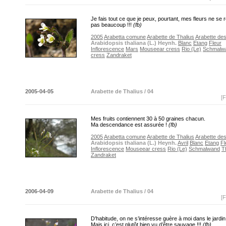
Je fais tout ce que je peux, pourtant, mes fleurs ne se
pas beaucoup !!!
(fb)
2005
Arabetta comune
Arabette de Thalius
Arabette de
Arabidopsis thaliana (L.) Heynh.
Blanc
Etang
Fleur
Inflorescence
Mars
Mouseear cress
Rio (Le)
Schmalw
cress
Zandraket
2005-04-05
Arabette de Thalius / 04
[F
Mes fruits contiennent 30 à 50 graines chacun.
Ma descendance est assurée !
(fb)
2005
Arabetta comune
Arabette de Thalius
Arabette de
Arabidopsis thaliana (L.) Heynh.
Avril
Blanc
Etang
Fl
Inflorescence
Mouseear cress
Rio (Le)
Schmalwand
T
Zandraket
2006-04-09
Arabette de Thalius / 04
[F
D’habitude, on ne s’intéresse guère à moi dans le jardin
Mais ici, c’est plutôt bien vu d’être sauvage !!!
(fb)