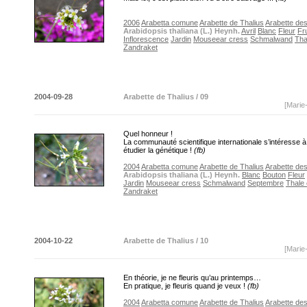
2006
Arabetta comune
Arabette de Thalius
Arabette de
Arabidopsis thaliana (L.) Heynh.
Avril
Blanc
Fleur
Fru
Inflorescence
Jardin
Mouseear cress
Schmalwand
Tha
Zandraket
2004-09-28
Arabette de Thalius / 09
[Marie
Quel honneur !
La communauté scientifique internationale s’intéresse 
étudier la génétique !
(fb)
2004
Arabetta comune
Arabette de Thalius
Arabette de
Arabidopsis thaliana (L.) Heynh.
Blanc
Bouton
Fleur
Jardin
Mouseear cress
Schmalwand
Septembre
Thale
Zandraket
2004-10-22
Arabette de Thalius / 10
[Marie
En théorie, je ne fleuris qu’au printemps…
En pratique, je fleuris quand je veux !
(fb)
2004
Arabetta comune
Arabette de Thalius
Arabette de