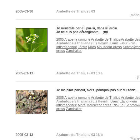
2005-03-30
Arabette de Thalius / 03
[Marie
Je m'installe par-ci, par-là, dans le jardin.
Je ne suis pas dérangeante…
(fb)
2005
Arabetta comune
Arabette de Thalius
Arabette de
Arabidopsis thaliana (L.) Heynh.
Blanc
Fleur
Fruit
Inflorescence
Jardin
Mars
Mouseear cress
Schmalwa
cress
Zandraket
2005-03-13
Arabette de Thalius / 03 13 a
[F
Je me plais partout, alors, pourquoi pas sur du sable…
2005
Arabetta comune
Arabette de Thalius
Arabette de
Arabidopsis thaliana (L.) Heynh.
Blanc
Etang
Fleur
Inflorescence
Mars
Mouseear cress
Rio (Le)
Schmalw
cress
Zandraket
2005-03-13
Arabette de Thalius / 03 13 b
[Marie