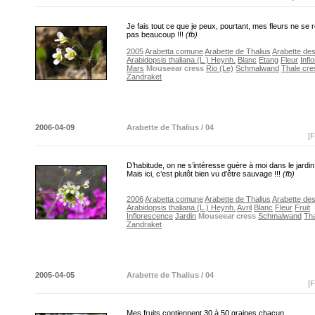
Je fais tout ce que je peux, pourtant, mes fleurs ne se
pas beaucoup !!!
(fb)
2005
Arabetta comune
Arabette de Thalius
Arabette de
Arabidopsis thaliana (L.) Heynh.
Blanc
Etang
Fleur
Infl
Mars
Mouseear cress
Rio (Le)
Schmalwand
Thale cre
Zandraket
2006-04-09
Arabette de Thalius / 04
[F
D’habitude, on ne s’intéresse guère à moi dans le jardin
Mais ici, c’est plutôt bien vu d’être sauvage !!!
(fb)
2006
Arabetta comune
Arabette de Thalius
Arabette de
Arabidopsis thaliana (L.) Heynh.
Avril
Blanc
Fleur
Fruit
Inflorescence
Jardin
Mouseear cress
Schmalwand
Tha
Zandraket
2005-04-05
Arabette de Thalius / 04
[F
Mes fruits contiennent 30 à 50 graines chacun.