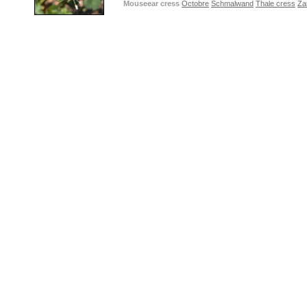
Mouseear cress
Octobre
Schmalwand
Thale cress
Za