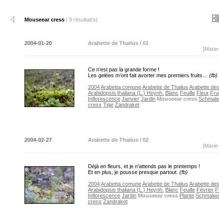
Mouseear cress
| 9 résultat(s)
2004-01-20
Arabette de Thalius / 01
[Marie
Ce n’est pas la grande forme !
Les gelées m’ont fait avorter mes premiers fruits…
(fb)
2004
Arabetta comune
Arabette de Thalius
Arabette de
Arabidopsis thaliana (L.) Heynh.
Blanc
Feuille
Fleur
Frui
Inflorescence
Janvier
Jardin
Mouseear cress
Schmal
cress
Tige
Zandraket
2004-02-27
Arabette de Thalius / 02
[Marie
Déjà en fleurs, et je n’attends pas le printemps !
Et en plus, je pousse presque partout.
(fb)
2004
Arabetta comune
Arabette de Thalius
Arabette de
Arabidopsis thaliana (L.) Heynh.
Blanc
Feuille
Février
F
Inflorescence
Jardin
Mouseear cress
Plante
Schmalw
cress
Zandraket