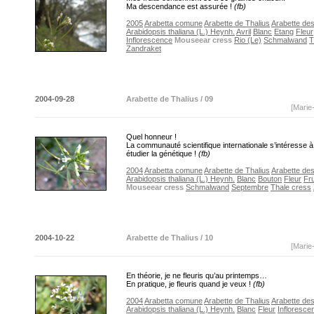
Ma descendance est assurée !
(fb)
2005
Arabetta comune
Arabette de Thalius
Arabette de
Arabidopsis thaliana (L.) Heynh.
Avril
Blanc
Etang
Fleur
Inflorescence
Mouseear cress
Rio (Le)
Schmalwand
T
Zandraket
2004-09-28
Arabette de Thalius / 09
[Marie
Quel honneur !
La communauté scientifique internationale s’intéresse 
étudier la génétique !
(fb)
2004
Arabetta comune
Arabette de Thalius
Arabette de
Arabidopsis thaliana (L.) Heynh.
Blanc
Bouton
Fleur
Fru
Mouseear cress
Schmalwand
Septembre
Thale cress
2004-10-22
Arabette de Thalius / 10
[Marie
En théorie, je ne fleuris qu’au printemps…
En pratique, je fleuris quand je veux !
(fb)
2004
Arabetta comune
Arabette de Thalius
Arabette de
Arabidopsis thaliana (L.) Heynh.
Blanc
Fleur
Infloresce