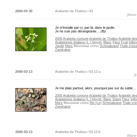
2005-03-30
Arabette de Thalius / 03
[Marie
Je m'installe par-ci, par-là, dans le jardin.
Je ne suis pas dérangeante…
(fb)
2005
Arabetta comune
Arabette de Thalius
Arabette de
Arabidopsis thaliana (L.) Heynh.
Blanc
Fleur
Fruit
Inflo
Jardin
Mars
Mouseear cress
Schmalwand
Thale cres
Zandraket
2005-03-13
Arabette de Thalius / 03 13 a
[F
Je me plais partout, alors, pourquoi pas sur du sable…
2005
Arabetta comune
Arabette de Thalius
Arabette de
Arabidopsis thaliana (L.) Heynh.
Blanc
Etang
Fleur
Infl
Mars
Mouseear cress
Rio (Le)
Schmalwand
Thale cre
Zandraket
2005-03-13
Arabette de Thalius / 03 13 b
[Marie