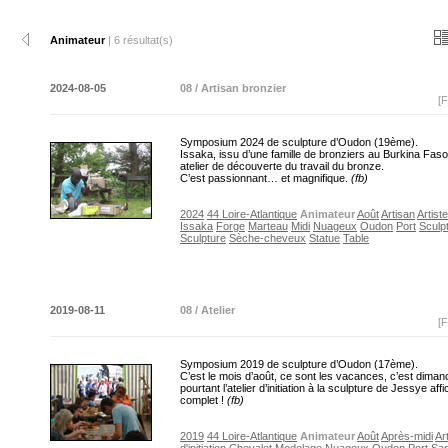
Animateur
| 6 résultat(s)
2024-08-05
08 / Artisan bronzier
[F
Symposium 2024 de sculpture d’Oudon (19ème).
Issaka, issu d’une famille de bronziers au Burkina Fas
atelier de découverte du travail du bronze.
C’est passionnant… et magnifique.
(fb)
2024
44 Loire-Atlantique
Animateur
Août
Artisan
Artiste
Issaka
Forge
Marteau
Midi
Nuageux
Oudon
Port
Sculp
Sculpture
Sèche-cheveux
Statue
Table
2019-08-11
08 / Atelier
[F
Symposium 2019 de sculpture d’Oudon (17ème).
C’est le mois d’août, ce sont les vacances, c’est diman
pourtant l’atelier d’initiation à la sculpture de Jessye aff
complet !
(fb)
2019
44 Loire-Atlantique
Animateur
Août
Après-midi
Ar