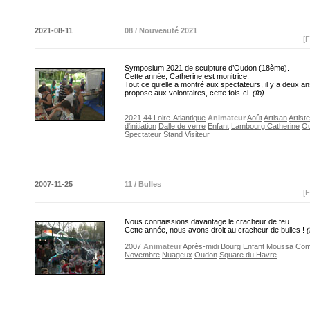
2021-08-11
08 / Nouveauté 2021
[F
Symposium 2021 de sculpture d’Oudon (18ème).
Cette année, Catherine est monitrice.
Tout ce qu’elle a montré aux spectateurs, il y a deux ans
propose aux volontaires, cette fois-ci.
(fb)
2021
44 Loire-Atlantique
Animateur
Août
Artisan
Artiste
d'initiation
Dalle de verre
Enfant
Lambourg Catherine
O
Spectateur
Stand
Visiteur
2007-11-25
11 / Bulles
[F
Nous connaissions davantage le cracheur de feu.
Cette année, nous avons droit au cracheur de bulles !
(
2007
Animateur
Après-midi
Bourg
Enfant
Moussa Com
Novembre
Nuageux
Oudon
Square du Havre