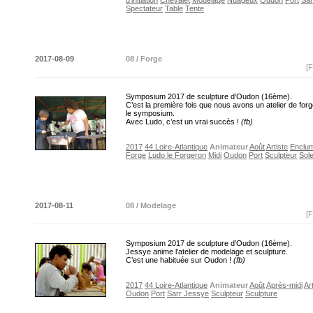
d'initiation
Chevalet
Modelage
Nuageux
Oudon
Port
Sar
Spectateur
Table
Tente
2017-08-09
08 / Forge
[F
Symposium 2017 de sculpture d’Oudon (16ème).
C’est la première fois que nous avons un atelier de for
le symposium.
Avec Ludo, c’est un vrai succès !
(fb)
2017
44 Loire-Atlantique
Animateur
Août
Artiste
Enclu
Forge
Ludo le Forgeron
Midi
Oudon
Port
Sculpteur
Sole
2017-08-11
08 / Modelage
[F
Symposium 2017 de sculpture d’Oudon (16ème).
Jessye anime l’atelier de modelage et sculpture.
C’est une habituée sur Oudon !
(fb)
2017
44 Loire-Atlantique
Animateur
Août
Après-midi
Ar
Oudon
Port
Sarr Jessye
Sculpteur
Sculpture