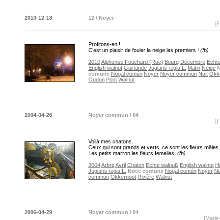
2010-12-18
12 / Noyer
[F
Profitons-en !
C’est un plaisir de fouler la neige les premiers !
(fb)
2010
Alphonse Fouchard (Rue)
Bourg
Décembre
Echt
English walnut
Guirlande
Juglans regia L.
Matin
Neige
comune
Nogal común
Noyer
Noyer commun
Nuit
Okk
Oudon
Pont
Walnut
2004-04-26
Noyer commun / 04
[F
Voilà mes chatons.
Ceux qui sont grands et verts, ce sont les fleurs mâles.
Les petits marron les fleurs femelles.
(fb)
2004
Arbre
Avril
Chaton
Echte walnuß
English walnut
H
Juglans regia L.
Noce comune
Nogal común
Noyer
No
commun
Okkernoot
Rivière
Walnut
2006-04-29
Noyer commun / 04
[Marie