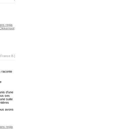
ans regia
Okkernoot
-France B.]
s raconte
re
nis d’une
ous ses
 une suite
ntières
nous avons
ans regia