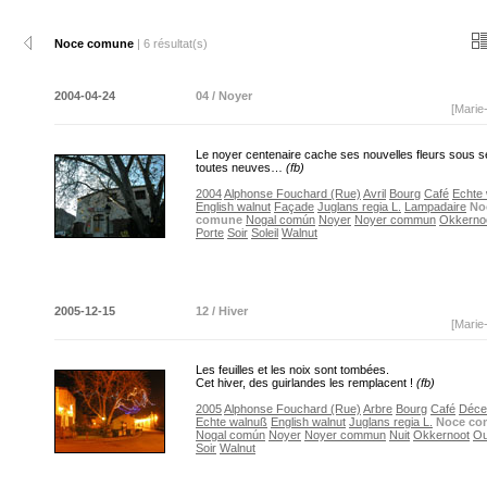
Noce comune
| 6 résultat(s)
2004-04-24
04 / Noyer
[Marie
Le noyer centenaire cache ses nouvelles fleurs sous se
toutes neuves…
(fb)
2004
Alphonse Fouchard (Rue)
Avril
Bourg
Café
Echte
English walnut
Façade
Juglans regia L.
Lampadaire
No
comune
Nogal común
Noyer
Noyer commun
Okkerno
Porte
Soir
Soleil
Walnut
2005-12-15
12 / Hiver
[Marie
Les feuilles et les noix sont tombées.
Cet hiver, des guirlandes les remplacent !
(fb)
2005
Alphonse Fouchard (Rue)
Arbre
Bourg
Café
Déce
Echte walnuß
English walnut
Juglans regia L.
Noce co
Nogal común
Noyer
Noyer commun
Nuit
Okkernoot
O
Soir
Walnut