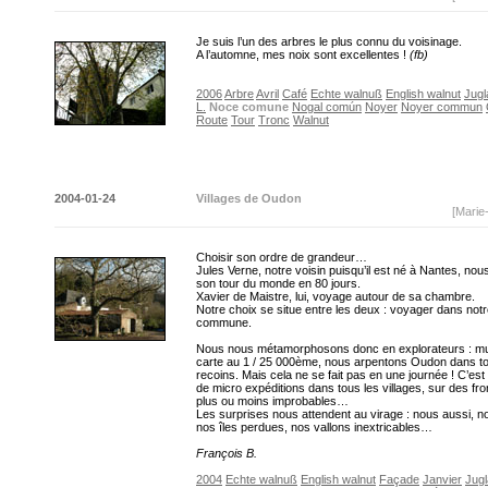
Je suis l’un des arbres le plus connu du voisinage.
A l’automne, mes noix sont excellentes !
(fb)
2006
Arbre
Avril
Café
Echte walnuß
English walnut
Jugl
L.
Noce comune
Nogal común
Noyer
Noyer commun
Route
Tour
Tronc
Walnut
2004-01-24
Villages de Oudon
[Marie
Choisir son ordre de grandeur…
Jules Verne, notre voisin puisqu’il est né à Nantes, nou
son tour du monde en 80 jours.
Xavier de Maistre, lui, voyage autour de sa chambre.
Notre choix se situe entre les deux : voyager dans not
commune.
Nous nous métamorphosons donc en explorateurs : mu
carte au 1 / 25 000ème, nous arpentons Oudon dans t
recoins. Mais cela ne se fait pas en une journée ! C’est
de micro expéditions dans tous les villages, sur des fro
plus ou moins improbables…
Les surprises nous attendent au virage : nous aussi, 
nos îles perdues, nos vallons inextricables…
François B.
2004
Echte walnuß
English walnut
Façade
Janvier
Jugl