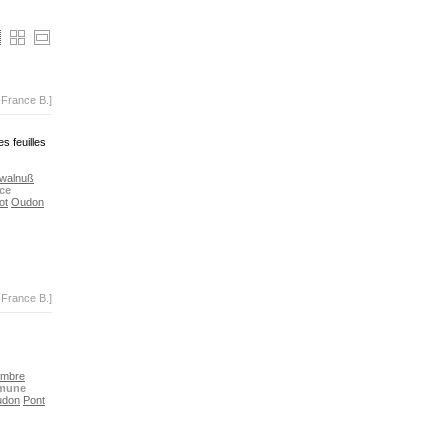
-France B.]
s feuilles
 walnuß
ce
ot
Oudon
-France B.]
mbre
mune
udon
Pont