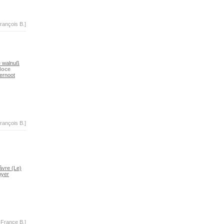
rançois B.]
e walnuß
Noce
ernoot
rançois B.]
âvre (Le)
yer
-France B.]