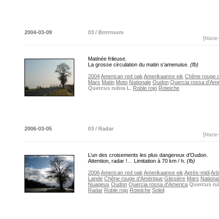
2004-03-09
03 / Brrrrroum
[Marie
Matinée frileuse.
La grosse circulation du matin s’amenuise.
(fb)
2004
American red oak
Amerikaanse eik
Chêne rouge 
Mars
Matin
Moto
Nationale
Oudon
Quercia rossa d'Ame
Quercus rubra L.
Roble rojo
Roteiche
2006-03-05
03 / Radar
[Marie
L’un des croisements les plus dangereux d’Oudon.
Attention, radar !… Limitation à 70 km / h.
(fb)
2006
American red oak
Amerikaanse eik
Après-midi
Arb
Lande
Chêne rouge d'Amérique
Glissière
Mars
Nationa
Nuageux
Oudon
Quercia rossa d'America
Quercus ru
Radar
Roble rojo
Roteiche
Soleil