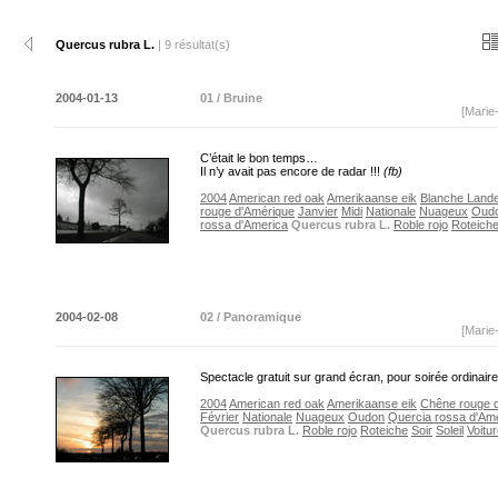
Quercus rubra L.
| 9 résultat(s)
2004-01-13
01 / Bruine
[Marie
C’était le bon temps…
Il n’y avait pas encore de radar !!!
(fb)
2004
American red oak
Amerikaanse eik
Blanche Land
rouge d'Amérique
Janvier
Midi
Nationale
Nuageux
Oud
rossa d'America
Quercus rubra L.
Roble rojo
Roteich
2004-02-08
02 / Panoramique
[Marie
Spectacle gratuit sur grand écran, pour soirée ordinai
2004
American red oak
Amerikaanse eik
Chêne rouge 
Février
Nationale
Nuageux
Oudon
Quercia rossa d'Am
Quercus rubra L.
Roble rojo
Roteiche
Soir
Soleil
Voitu