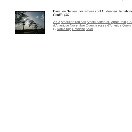
Direction Nantes : les arbres sont Oudonnais, la nation
Couffé.
(fb)
2003
American red oak
Amerikaanse eik
Après-midi
Ch
d'Amérique
Novembre
Quercia rossa d'America
Querc
L.
Roble rojo
Roteiche
Soleil