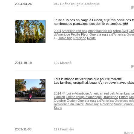
2004-04-26
04 / Chêne rouge d’Amérique
[F
Je ne suis pas sauvage à Oudon, et je fais partie des t
nombreuses plantations des dernières années.
(fb)
2004
American red oak
Amerikaanse eik
Arbre
Avril
Chê
d'Amérique
Feuille
Fleur
Quercia rossa d'America
Quer
L.
Roble rojo
Roteiche
Route
2014-10-19
10 / Marché
[F
Tout le monde ne vient pas que pour le marché !
Les familles, lorsqu’il fait beau, s’y retrouvent avec plais
2014
44 Loire-Atlantique
American red oak
Amerikaanse
Camion
Chêne rouge d'Amérique
Draisienne
Enfant
Mat
Octobre
Oudon
Quercia rossa d'America
Quercus rub
Résidence du Havre
Roble rojo
Roteiche
Soleil
Square 
Stand
2003-11-03
11 / Frontière
[Marie