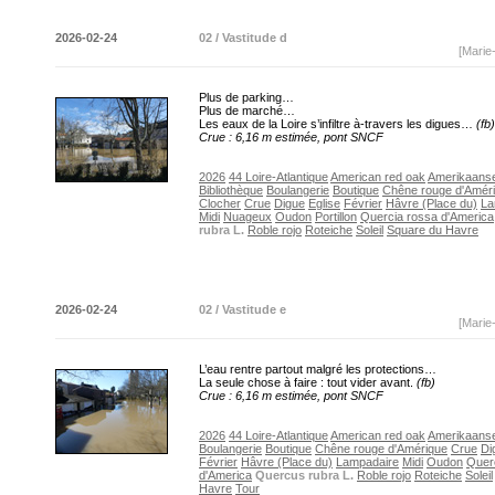
2026-02-24
02 / Vastitude d
[Marie
Plus de parking…
Plus de marché…
Les eaux de la Loire s’infiltre à-travers les digues…
(fb)
Crue : 6,16 m estimée, pont SNCF
2026
44 Loire-Atlantique
American red oak
Amerikaanse
Bibliothèque
Boulangerie
Boutique
Chêne rouge d'Amér
Clocher
Crue
Digue
Eglise
Février
Hâvre (Place du)
La
Midi
Nuageux
Oudon
Portillon
Quercia rossa d'America
rubra L.
Roble rojo
Roteiche
Soleil
Square du Havre
2026-02-24
02 / Vastitude e
[Marie
L’eau rentre partout malgré les protections…
La seule chose à faire : tout vider avant.
(fb)
Crue : 6,16 m estimée, pont SNCF
2026
44 Loire-Atlantique
American red oak
Amerikaanse
Boulangerie
Boutique
Chêne rouge d'Amérique
Crue
Di
Février
Hâvre (Place du)
Lampadaire
Midi
Oudon
Quer
d'America
Quercus rubra L.
Roble rojo
Roteiche
Soleil
Havre
Tour