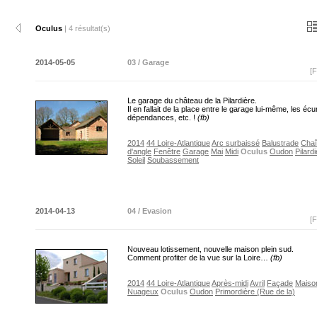
Oculus
| 4 résultat(s)
2014-05-05
03 / Garage
[F
Le garage du château de la Pilardière.
Il en fallait de la place entre le garage lui-même, les écu
dépendances, etc. !
(fb)
2014
44 Loire-Atlantique
Arc surbaissé
Balustrade
Cha
d'angle
Fenêtre
Garage
Mai
Midi
Oculus
Oudon
Pilard
Soleil
Soubassement
2014-04-13
04 / Evasion
[F
Nouveau lotissement, nouvelle maison plein sud.
Comment profiter de la vue sur la Loire…
(fb)
2014
44 Loire-Atlantique
Après-midi
Avril
Façade
Maiso
Nuageux
Oculus
Oudon
Primordière (Rue de la)