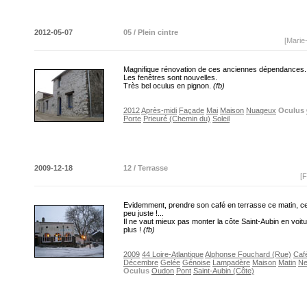
2012-05-07
05 / Plein cintre
[Marie
Magnifique rénovation de ces anciennes dépendances.
Les fenêtres sont nouvelles.
Très bel oculus en pignon.
(fb)
2012
Après-midi
Façade
Mai
Maison
Nuageux
Oculus
Porte
Prieuré (Chemin du)
Soleil
2009-12-18
12 / Terrasse
[F
Evidemment, prendre son café en terrasse ce matin, c
peu juste !...
Il ne vaut mieux pas monter la côte Saint-Aubin en voit
plus !
(fb)
2009
44 Loire-Atlantique
Alphonse Fouchard (Rue)
Caf
Décembre
Gelée
Génoise
Lampadère
Maison
Matin
Ne
Oculus
Oudon
Pont
Saint-Aubin (Côte)