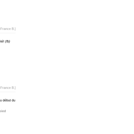
-France B.]
été!
(fb)
-France B.]
du début du
pied