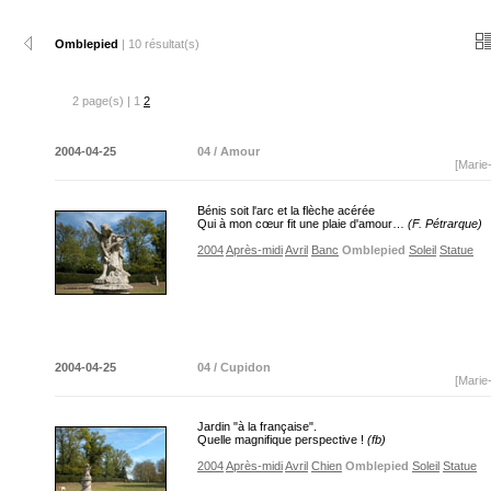
Omblepied
| 10 résultat(s)
2 page(s) | 1
2
2004-04-25
04 / Amour
[Marie
Bénis soit l'arc et la flèche acérée
Qui à mon cœur fit une plaie d'amour…
(F. Pétrarque)
2004
Après-midi
Avril
Banc
Omblepied
Soleil
Statue
2004-04-25
04 / Cupidon
[Marie
Jardin "à la française".
Quelle magnifique perspective !
(fb)
2004
Après-midi
Avril
Chien
Omblepied
Soleil
Statue