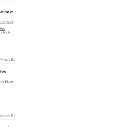
ée par là!
val
Giant
éant
Buchholz
-France B.]
i des
ied
Pignon
rançois B.]