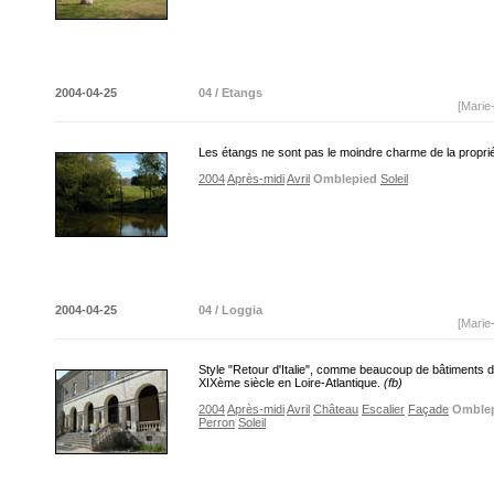
2004-04-25
04 / Etangs
[Marie
Les étangs ne sont pas le moindre charme de la propri
2004
Après-midi
Avril
Omblepied
Soleil
2004-04-25
04 / Loggia
[Marie
Style "Retour d'Italie", comme beaucoup de bâtiments 
XIXème siècle en Loire-Atlantique.
(fb)
2004
Après-midi
Avril
Château
Escalier
Façade
Omble
Perron
Soleil