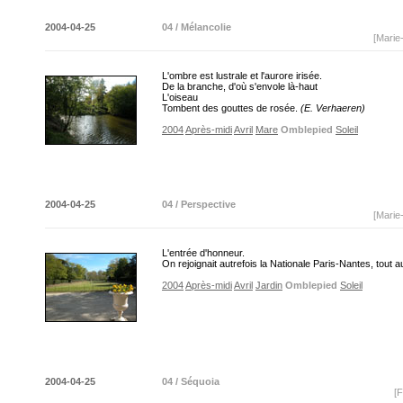
2004-04-25
04 / Mélancolie
[Marie
L'ombre est lustrale et l'aurore irisée.
De la branche, d'où s'envole là-haut
L'oiseau
Tombent des gouttes de rosée.
(E. Verhaeren)
2004
Après-midi
Avril
Mare
Omblepied
Soleil
2004-04-25
04 / Perspective
[Marie
L'entrée d'honneur.
On rejoignait autrefois la Nationale Paris-Nantes, tout 
2004
Après-midi
Avril
Jardin
Omblepied
Soleil
2004-04-25
04 / Séquoia
[F