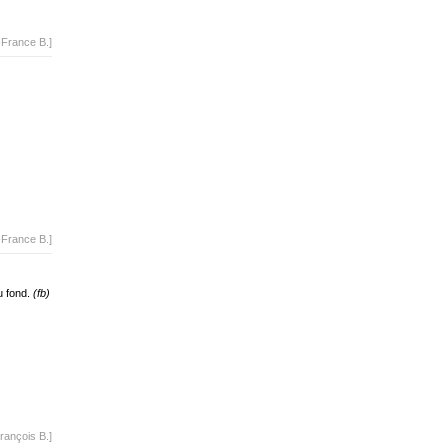
-France B.]
-France B.]
au fond.
(fb)
rançois B.]