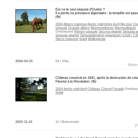
Est-ce le seul séquoia d'Oudon ?
Il a perdu sa prestance légendaire : la tempête est pass
(fb)
2004
Albero mammut
Après-midi
Arbre
Avril
Big tree
Che
sequoia
Grande albero
Mammoetboom
Mammutbaum
Omblepied
Riesen-sequoie
Secoya gigante
Séquoia g
Sequoia gigante
Sequoiadendron giganteum (Lindl.) J.
Sierra redwood
Soleil
Wellingtonia
2004-04-25
04 / Villa
[Marie
Château construit en 1841, après la destruction de celu
Fleuriot à la Révolution.
(fb)
2004
Après-midi
Avril
Château
Cheval
Façade
Omblep
Soleil
2002-11-24
11 / Balustrade
[F