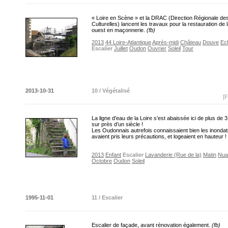
« Loire en Scène » et la DRAC (Direction Régionale des
Culturelles) lancent les travaux pour la restauration de
ouest en maçonnerie.
(fb)
2013
44 Loire-Atlantique
Après-midi
Château
Douve
Ec
Escalier
Juillet
Oudon
Ouvrier
Soleil
Tour
2013-10-31
10 / Végétalisé
[F
La ligne d’eau de la Loire s’est abaissée ici de plus de 
sur près d’un siècle !
Les Oudonnais autrefois connaissaient bien les inondat
avaient pris leurs précautions, et logeaient en hauteur !
2013
Enfant
Escalier
Lavanderie (Rue de la)
Matin
Nua
Octobre
Oudon
Soleil
1995-11-01
11 / Escalier
Escalier de façade, avant rénovation également.
(fb)