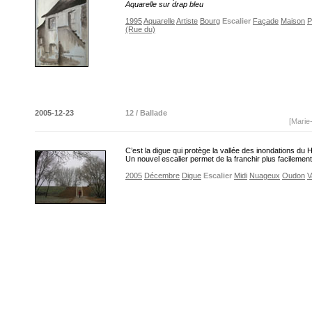
Aquarelle sur drap bleu
1995
Aquarelle
Artiste
Bourg
Escalier
Façade
Maison
P
(Rue du)
2005-12-23
12 / Ballade
[Marie
C’est la digue qui protège la vallée des inondations du 
Un nouvel escalier permet de la franchir plus facilemen
2005
Décembre
Digue
Escalier
Midi
Nuageux
Oudon
V