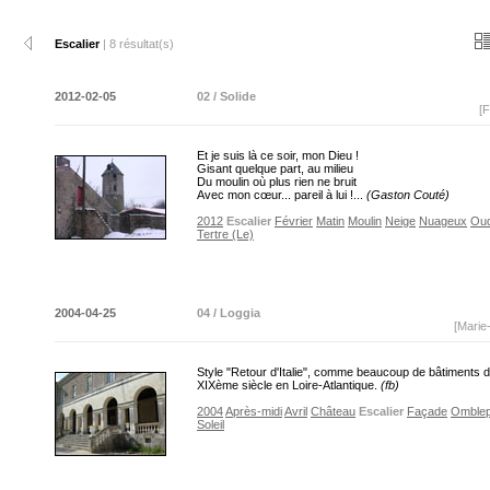
Escalier
| 8 résultat(s)
2012-02-05
02 / Solide
[F
Et je suis là ce soir, mon Dieu !
Gisant quelque part, au milieu
Du moulin où plus rien ne bruit
Avec mon cœur... pareil à lui !...
(Gaston Couté)
2012
Escalier
Février
Matin
Moulin
Neige
Nuageux
Ou
Tertre (Le)
2004-04-25
04 / Loggia
[Marie
Style "Retour d'Italie", comme beaucoup de bâtiments 
XIXème siècle en Loire-Atlantique.
(fb)
2004
Après-midi
Avril
Château
Escalier
Façade
Omblep
Soleil