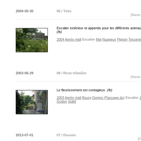
2004-05-30
05 / Toits
[Marie
Escalier extérieur et appentis pour les différents animaux
(fb)
2004
Après-midi
Escalier
Mai
Nuageux
Pignon
Tesserie
2003-06-29
06 / Rose trémière
[Marie
Le fleurissement est contagieux.
(fb)
2003
Après-midi
Bourg
Donjon (Passage du)
Escalier
J
Oudon
Soleil
2013-07-01
07 / Douves
[F