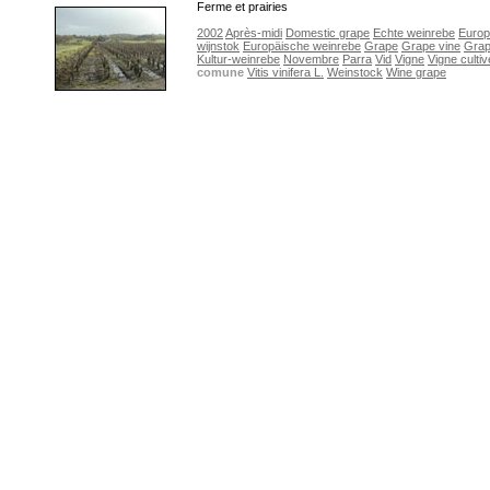
Ferme et prairies
2002
Après-midi
Domestic grape
Echte weinrebe
Euro
wijnstok
Europäische weinrebe
Grape
Grape vine
Grap
Kultur-weinrebe
Novembre
Parra
Vid
Vigne
Vigne culti
comune
Vitis vinifera L.
Weinstock
Wine grape