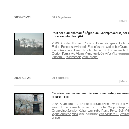
2003-01-24
01 / Mystères
[Marie
Petit salut du château à l'église de Champtoceaux, par
Loire emmitouflée.
(fb)
2003
Brouillard
Brume
Château
Domestic grape
Echte 
Eglise
Europese wijnstok
Europäische weinrebe
Grape
vine
Grapevine
Haute Roche
Janvier
Kultur-weinrebe
L
Oudon
Parra
Vid
Vigne
Vigne cultivée
Viña
Vite comun
vinifera L.
Weinstock
Wine grape
2004-01-24
01 / Remise
[Marie
Construction uniquement utilitaire : une porte, une fenêt
poutres. (fb)
2004
Briantière (La)
Domestic grape
Echte weinrebe
E
wijnstok
Europäische weinrebe
Fenêtre
Grape
Grape v
Grapevine
Janvier
Kultur-weinrebe
Parra
Porte
Soir
Vid
Vigne cultivée
Viña
Vite comune
Vitis vinifera L.
Weins
grape