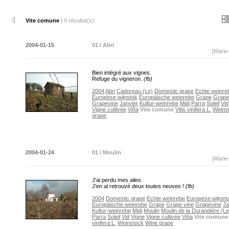
Vite comune
| 9 résultat(s)
2004-01-15
01 / Abri
[Marie
Bien intégré aux vignes.
Refuge du vigneron.
(fb)
2004
Abri
Cadoreau (Le)
Domestic grape
Echte weinre
Europese wijnstok
Europäische weinrebe
Grape
Grape
Grapevine
Janvier
Kultur-weinrebe
Midi
Parra
Soleil
Vid
Vigne cultivée
Viña
Vite comune
Vitis vinifera L.
Weins
grape
2004-01-24
01 / Moulin
[Marie
J'ai perdu mes ailes.
J'en ai retrouvé deux toutes neuves !
(fb)
2004
Domestic grape
Echte weinrebe
Europese wijnst
Europäische weinrebe
Grape
Grape vine
Grapevine
Ja
Kultur-weinrebe
Midi
Moulin
Moulin de la Durandière (Le
Parra
Soleil
Vid
Vigne
Vigne cultivée
Viña
Vite comune
vinifera L.
Weinstock
Wine grape