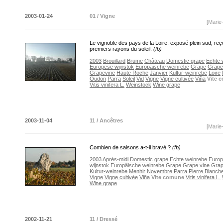
2003-01-24
01 / Vigne
[Marie
Le vignoble des pays de la Loire, exposé plein sud, reço
premiers rayons du soleil.
(fb)
2003
Brouillard
Brume
Château
Domestic grape
Echte 
Europese wijnstok
Europäische weinrebe
Grape
Grape
Grapevine
Haute Roche
Janvier
Kultur-weinrebe
Loire
Oudon
Parra
Soleil
Vid
Vigne
Vigne cultivée
Viña
Vite 
Vitis vinifera L.
Weinstock
Wine grape
2003-11-04
11 / Ancêtres
[Marie
Combien de saisons a-t-il bravé ?
(fb)
2003
Après-midi
Domestic grape
Echte weinrebe
Euro
wijnstok
Europäische weinrebe
Grape
Grape vine
Grap
Kultur-weinrebe
Menhir
Novembre
Parra
Pierre Blanch
Vigne
Vigne cultivée
Viña
Vite comune
Vitis vinifera L.
Wine grape
2002-11-21
11 / Dressé