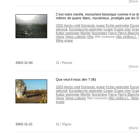
[Marie
C'est notre menhir, monument historique comme il se do
mètres de quartz blanc, mystérieux, protégés par les 
2002
Après-midi
Domestic grape
Echte weinrebe
Euro
wijnstok
Europäische weinrebe
Grape
Grape vine
Grap
Kultur-weinrebe
Menhir
Novembre
Parra
Pierre Blanch
Vigne
Vigne cultivée
Viña
Vite comune
Vitis vinifera L.
Wine grape
2003-11-04
11 / Parole
[Marie
Que veut-il nous dire ?
(fb)
2003
Après-midi
Domestic grape
Echte weinrebe
Euro
wijnstok
Europäische weinrebe
Grape
Grape vine
Grap
Kultur-weinrebe
Menhir
Novembre
Parra
Pierre Blanch
Vigne
Vigne cultivée
Vite comune
Vitis vinifera L.
Wein
grape
2002-11-21
11 / Vigne
[Marie