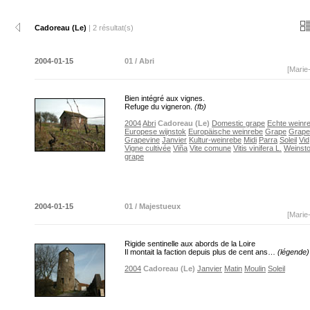
Cadoreau (Le)
| 2 résultat(s)
2004-01-15
01 / Abri
[Marie
Bien intégré aux vignes.
Refuge du vigneron.
(fb)
2004
Abri
Cadoreau (Le)
Domestic grape
Echte weinr
Europese wijnstok
Europäische weinrebe
Grape
Grape
Grapevine
Janvier
Kultur-weinrebe
Midi
Parra
Soleil
Vid
Vigne cultivée
Viña
Vite comune
Vitis vinifera L.
Weinst
grape
2004-01-15
01 / Majestueux
[Marie
Rigide sentinelle aux abords de la Loire
Il montait la faction depuis plus de cent ans…
(légende)
2004
Cadoreau (Le)
Janvier
Matin
Moulin
Soleil