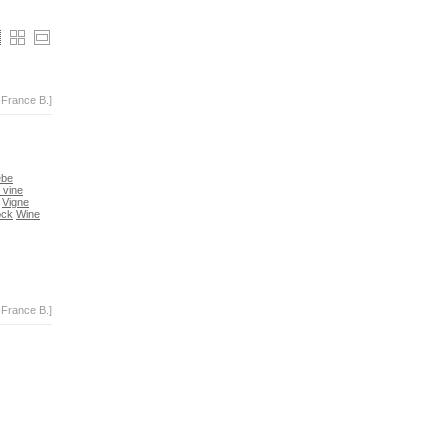
-France B.]
ebe
 vine
Vigne
ock
Wine
-France B.]