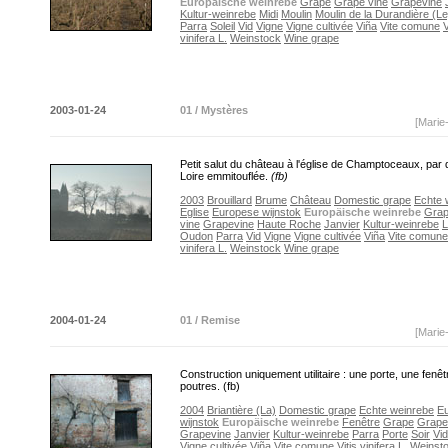
Europäische weinrebe
Grape
Grape vine
Grapevine
Kultur-weinrebe
Midi
Moulin
Moulin de la Durandière (Le
Parra
Soleil
Vid
Vigne
Vigne cultivée
Viña
Vite comune
V
vinifera L.
Weinstock
Wine grape
2003-01-24
01 / Mystères
[Marie
Petit salut du château à l'église de Champtoceaux, par
Loire emmitouflée.
(fb)
2003
Brouillard
Brume
Château
Domestic grape
Echte 
Eglise
Europese wijnstok
Europäische weinrebe
Gra
vine
Grapevine
Haute Roche
Janvier
Kultur-weinrebe
L
Oudon
Parra
Vid
Vigne
Vigne cultivée
Viña
Vite comune
vinifera L.
Weinstock
Wine grape
2004-01-24
01 / Remise
[Marie
Construction uniquement utilitaire : une porte, une fenêt
poutres. (fb)
2004
Briantière (La)
Domestic grape
Echte weinrebe
E
wijnstok
Europäische weinrebe
Fenêtre
Grape
Grape
Grapevine
Janvier
Kultur-weinrebe
Parra
Porte
Soir
Vid
Vigne cultivée
Viña
Vite comune
Vitis vinifera L.
Weinst