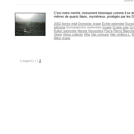
[Marie
C'est notre menhir, monument historique comme il se do
mètres de quartz blanc, mystérieux, protégés par les 
2002
Après-midi
Domestic grape
Echte weinrebe
Euro
wijnstok
Europäische weinrebe
Grape
Grape vine
Gr
Kultur-weinrebe
Menhir
Novembre
Parra
Pierre Blanch
Vigne
Vigne cultivée
Viña
Vite comune
Vitis vinifera L.
W
Wine grape
2 page(s) | 1
2