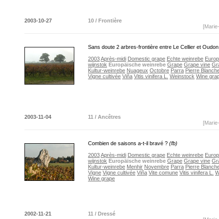
2003-10-27
10 / Frontière
[Marie
Sans doute 2 arbres-frontière entre Le Cellier et Oudo
2003
Après-midi
Domestic grape
Echte weinrebe
Euro
wijnstok
Europäische weinrebe
Grape
Grape vine
Gr
Kultur-weinrebe
Nuageux
Octobre
Parra
Pierre Blanch
Vigne cultivée
Viña
Vitis vinifera L.
Weinstock
Wine gra
2003-11-04
11 / Ancêtres
[Marie
Combien de saisons a-t-il bravé ?
(fb)
2003
Après-midi
Domestic grape
Echte weinrebe
Euro
wijnstok
Europäische weinrebe
Grape
Grape vine
Gr
Kultur-weinrebe
Menhir
Novembre
Parra
Pierre Blanch
Vigne
Vigne cultivée
Viña
Vite comune
Vitis vinifera L.
W
Wine grape
2002-11-21
11 / Dressé