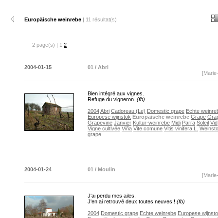
Europäische weinrebe
| 11 résultat(s)
2 page(s) | 1
2
2004-01-15
01 / Abri
[Marie
Bien intégré aux vignes.
Refuge du vigneron.
(fb)
2004
Abri
Cadoreau (Le)
Domestic grape
Echte weinre
Europese wijnstok
Europäische weinrebe
Grape
Grap
Grapevine
Janvier
Kultur-weinrebe
Midi
Parra
Soleil
Vid
Vigne cultivée
Viña
Vite comune
Vitis vinifera L.
Weinst
grape
2004-01-24
01 / Moulin
[Marie
J'ai perdu mes ailes.
J'en ai retrouvé deux toutes neuves !
(fb)
2004
Domestic grape
Echte weinrebe
Europese wijnst