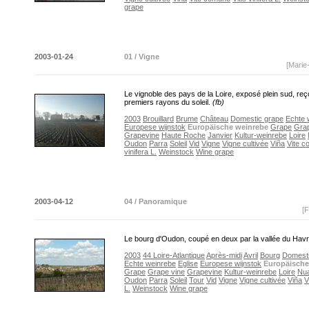
grape
2003-01-24
01 / Vigne
[Marie
Le vignoble des pays de la Loire, exposé plein sud, reço
premiers rayons du soleil.
(fb)
2003
Brouillard
Brume
Château
Domestic grape
Echte 
Europese wijnstok
Europäische weinrebe
Grape
Grap
Grapevine
Haute Roche
Janvier
Kultur-weinrebe
Loire
Oudon
Parra
Soleil
Vid
Vigne
Vigne cultivée
Viña
Vite 
vinifera L.
Weinstock
Wine grape
2003-04-12
04 / Panoramique
[F
Le bourg d'Oudon, coupé en deux par la vallée du Hav
2003
44 Loire-Atlantique
Après-midi
Avril
Bourg
Domesti
Echte weinrebe
Eglise
Europese wijnstok
Europäische
Grape
Grape vine
Grapevine
Kultur-weinrebe
Loire
Nu
Oudon
Parra
Soleil
Tour
Vid
Vigne
Vigne cultivée
Viña
V
L.
Weinstock
Wine grape