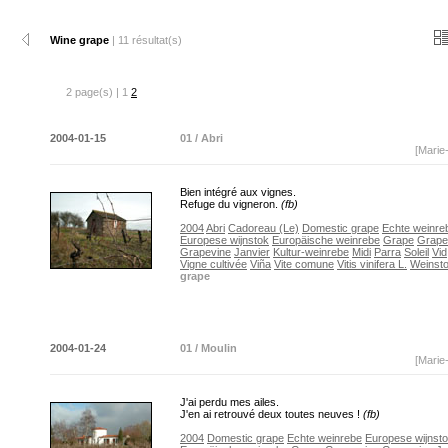
Wine grape
| 11 résultat(s)
2 page(s) | 1
2
2004-01-15
01 / Abri
[Marie
Bien intégré aux vignes.
Refuge du vigneron.
(fb)
2004
Abri
Cadoreau (Le)
Domestic grape
Echte weinre
Europese wijnstok
Europäische weinrebe
Grape
Grape
Grapevine
Janvier
Kultur-weinrebe
Midi
Parra
Soleil
Vid
Vigne cultivée
Viña
Vite comune
Vitis vinifera L.
Weinst
grape
2004-01-24
01 / Moulin
[Marie
J'ai perdu mes ailes.
J'en ai retrouvé deux toutes neuves !
(fb)
2004
Domestic grape
Echte weinrebe
Europese wijnst