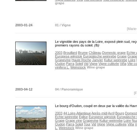
grape
2003-01-24
01 / Vigne
[Marie
Le vignoble des pays de la Loire, exposé plein sud, reço
premiers rayons du soleil.
(fb)
2003
Brouillard
Brume
Château
Domestic grape
Echte 
Europese wijnstok
Europäische weinrebe
Grape
Grape
Grapevine
Haute Roche
Janvier
Kultur-weinrebe
Loire
Oudon
Parra
Soleil
Vid
Vigne
Vigne cultivée
Viña
Vite 
vinifera L.
Weinstock
Wine grape
2003-04-12
04 / Panoramique
[F
Le bourg d'Oudon, coupé en deux par la vallée du Hav
2003
44 Loire-Atlantique
Après-midi
Avril
Bourg
Domesti
Echte weinrebe
Eglise
Europese wijnstok
Europäische 
Grape
Grape vine
Grapevine
Kultur-weinrebe
Loire
Nu
Oudon
Parra
Soleil
Tour
Vid
Vigne
Vigne cultivée
Viña
V
L.
Weinstock
Wine grape