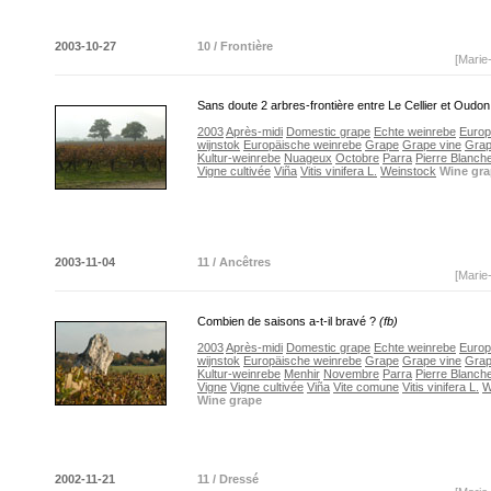
2003-10-27
10 / Frontière
[Marie
Sans doute 2 arbres-frontière entre Le Cellier et Oudo
2003
Après-midi
Domestic grape
Echte weinrebe
Euro
wijnstok
Europäische weinrebe
Grape
Grape vine
Grap
Kultur-weinrebe
Nuageux
Octobre
Parra
Pierre Blanch
Vigne cultivée
Viña
Vitis vinifera L.
Weinstock
Wine gr
2003-11-04
11 / Ancêtres
[Marie
Combien de saisons a-t-il bravé ?
(fb)
2003
Après-midi
Domestic grape
Echte weinrebe
Euro
wijnstok
Europäische weinrebe
Grape
Grape vine
Grap
Kultur-weinrebe
Menhir
Novembre
Parra
Pierre Blanch
Vigne
Vigne cultivée
Viña
Vite comune
Vitis vinifera L.
W
Wine grape
2002-11-21
11 / Dressé