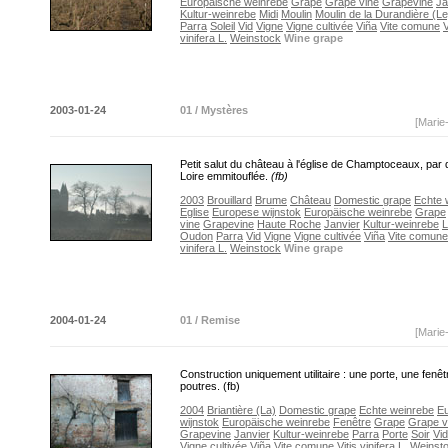
Europäische weinrebe
Grape
Grape vine
Grapevine
Ja
Kultur-weinrebe
Midi
Moulin
Moulin de la Durandière (Le
Parra
Soleil
Vid
Vigne
Vigne cultivée
Viña
Vite comune
V
vinifera L.
Weinstock
Wine grape
2003-01-24
01 / Mystères
[Marie
Petit salut du château à l'église de Champtoceaux, par
Loire emmitouflée.
(fb)
2003
Brouillard
Brume
Château
Domestic grape
Echte 
Eglise
Europese wijnstok
Europäische weinrebe
Grape
vine
Grapevine
Haute Roche
Janvier
Kultur-weinrebe
L
Oudon
Parra
Vid
Vigne
Vigne cultivée
Viña
Vite comune
vinifera L.
Weinstock
Wine grape
2004-01-24
01 / Remise
[Marie
Construction uniquement utilitaire : une porte, une fenêt
poutres. (fb)
2004
Briantière (La)
Domestic grape
Echte weinrebe
E
wijnstok
Europäische weinrebe
Fenêtre
Grape
Grape v
Grapevine
Janvier
Kultur-weinrebe
Parra
Porte
Soir
Vid
Vigne cultivée
Viña
Vite comune
Vitis vinifera L.
Weinst