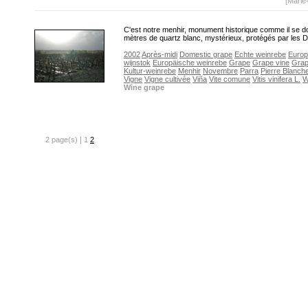
[Marie
C'est notre menhir, monument historique comme il se do
mètres de quartz blanc, mystérieux, protégés par les 
2002
Après-midi
Domestic grape
Echte weinrebe
Euro
wijnstok
Europäische weinrebe
Grape
Grape vine
Grap
Kultur-weinrebe
Menhir
Novembre
Parra
Pierre Blanch
Vigne
Vigne cultivée
Viña
Vite comune
Vitis vinifera L.
W
Wine grape
2 page(s) | 1
2