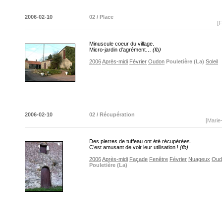
2006-02-10
02 / Place
[F
Minuscule coeur du village.
Micro-jardin d’agrément…
(fb)
2006
Après-midi
Février
Oudon
Pouletière (La)
Soleil
2006-02-10
02 / Récupération
[Marie
Des pierres de tuffeau ont été récupérées.
C’est amusant de voir leur utilisation !
(fb)
2006
Après-midi
Façade
Fenêtre
Février
Nuageux
Oud
Pouletière (La)