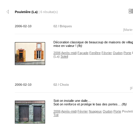
Pouletière (La)
| 6 résultat(s)
2006-02-10
02 / Briques
[Marie
Décoration classique de beaucoup de maisons de villag
mise en valeur !
(fb)
2006
Après-midi
Façade
Fenêtre
Février
Oudon
Porte
(La)
Soleil
2006-02-10
02 / Choix
[F
Soit on installe une dalle…
Soit on renforce et protège le bas des portes…
(fb)
2006
Après-midi
Février
Nuageux
Oudon
Porte
Pouleti
Toit