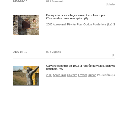
2006-02-10
02 / Souvenir
[Marie
Presque tous les villages avaient leur four à pain.
C’est un des rares rescapés !
(fb)
2006
Après-midi
Février
Four
Oudon
Pouletière (La)
S
2006-02-10
02 / Vignes
[F
Calvaire construit en 1923, à l’entrée du village, bien vis
nationale.
(fb)
2006
Après-midi
Calvaire
Février
Oudon
Pouletière (L