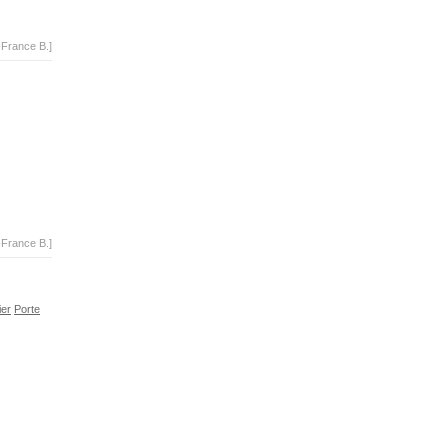
-France B.]
-France B.]
ier
Porte