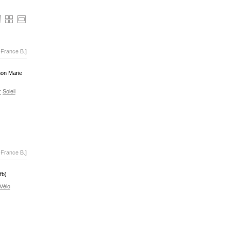
-France B.]
 non Marie
r
Soleil
-France B.]
fb)
Vélo