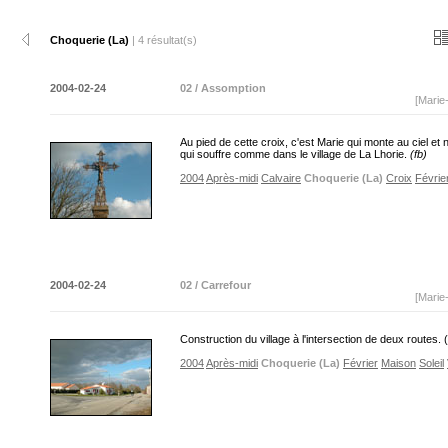
Choquerie (La)
| 4 résultat(s)
2004-02-24
02 / Assomption
[Marie
Au pied de cette croix, c'est Marie qui monte au ciel et
qui souffre comme dans le village de La Lhorie.
(fb)
2004
Après-midi
Calvaire
Choquerie (La)
Croix
Févrie
2004-02-24
02 / Carrefour
[Marie
Construction du village à l'intersection de deux routes. (
2004
Après-midi
Choquerie (La)
Février
Maison
Soleil