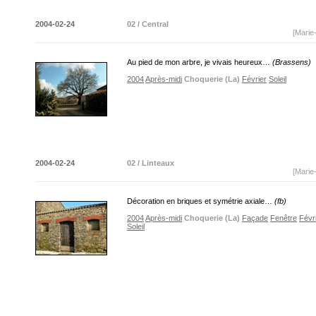
2004-02-24
02 / Central
[Marie
Au pied de mon arbre, je vivais heureux…
(Brassens)
2004
Après-midi
Choquerie (La)
Février
Soleil
2004-02-24
02 / Linteaux
[Marie
Décoration en briques et symétrie axiale…
(fb)
2004
Après-midi
Choquerie (La)
Façade
Fenêtre
Févr
Soleil