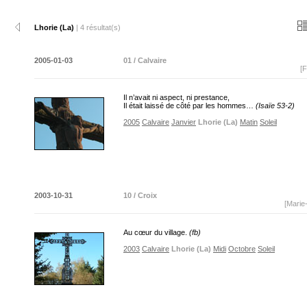
Lhorie (La)
| 4 résultat(s)
2005-01-03
01 / Calvaire
[F
Il n’avait ni aspect, ni prestance,
Il était laissé de côté par les hommes…
(Isaïe 53-2)
2005
Calvaire
Janvier
Lhorie (La)
Matin
Soleil
2003-10-31
10 / Croix
[Marie
Au cœur du village.
(fb)
2003
Calvaire
Lhorie (La)
Midi
Octobre
Soleil