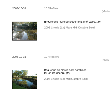
2003-10-31
10 / Reflets
[Marie
Encore une mare sérieusement aménagée.
(fb)
2003
Lhorie (La)
Mare
Midi
Octobre
Soleil
2003-10-31
10 / Rosiers
[Marie
Beaucoup de mares sont comblées.
Ici, on les décore.
(fb)
2003
Lhorie (La)
Midi
Octobre
Soleil