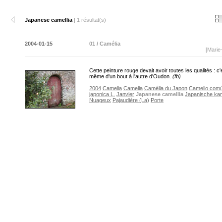
Japanese camellia
| 1 résultat(s)
2004-01-15
01 / Camélia
[Marie
Cette peinture rouge devait avoir toutes les qualités : c'
même d'un bout à l'autre d'Oudon.
(fb)
2004
Camelia
Camelia
Camélia du Japon
Camelio com
japonica L.
Janvier
Japanese camellia
Japanische kam
Nuageux
Pajaudière (La)
Porte