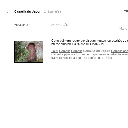
Camélia du Japon
| 1 résultat(s)
2004-01-15
01 / Camélia
[Marie
Cette peinture rouge devait avoir toutes les qualités : c'
même d'un bout à l'autre d'Oudon.
(fb)
2004
Camelia
Camelia
Camélia du Japon
Camelio co
Camellia japonica L.
Janvier
Japanese camellia
Japani
kamelie
Midi
Nuageux
Pajaudière (La)
Porte