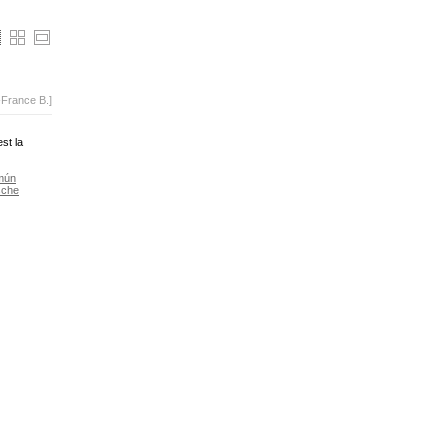
-France B.]
est la
mún
sche