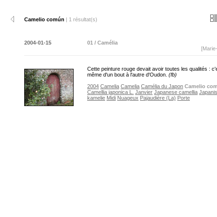
Camelio común
| 1 résultat(s)
2004-01-15
01 / Camélia
[Marie
Cette peinture rouge devait avoir toutes les qualités : c'
même d'un bout à l'autre d'Oudon.
(fb)
2004
Camelia
Camelia
Camélia du Japon
Camelio co
Camellia japonica L.
Janvier
Japanese camellia
Japani
kamelie
Midi
Nuageux
Pajaudière (La)
Porte