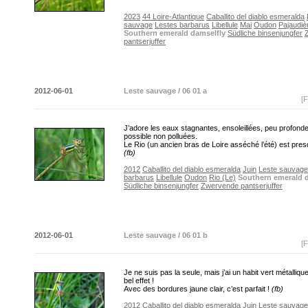
2023
44 Loire-Atlantique
Caballito del diablo esmeralda
sauvage
Lestes barbarus
Libellule
Mai
Oudon
Pajaudiè
Southern emerald damselfly
Südliche binsenjungfer
pantserjuffer
2012-06-01
Leste sauvage / 06 01 a
[F
J’adore les eaux stagnantes, ensoleillées, peu profonde
possible non polluées.
Le Rio (un ancien bras de Loire asséché l’été) est presq
(fb)
2012
Caballito del diablo esmeralda
Juin
Leste sauvage
barbarus
Libellule
Oudon
Rio (Le)
Southern emerald 
Südliche binsenjungfer
Zwervende pantserjuffer
2012-06-01
Leste sauvage / 06 01 b
[F
Je ne suis pas la seule, mais j’ai un habit vert métalliqu
bel effet !
Avec des bordures jaune clair, c’est parfait !
(fb)
2012
Caballito del diablo esmeralda
Juin
Leste sauvage