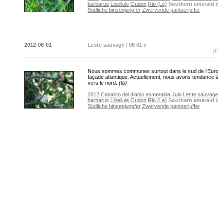
barbarus
Libellule
Oudon
Rio (Le)
Southern emerald 
Südliche binsenjungfer
Zwervende pantserjuffer
2012-06-01
Leste sauvage / 06 01 c
[F
Nous sommes communes surtout dans le sud de l’Europ
façade atlantique. Actuellement, nous avons tendance 
vers le nord.
(fb)
2012
Caballito del diablo esmeralda
Juin
Leste sauvage
barbarus
Libellule
Oudon
Rio (Le)
Southern emerald 
Südliche binsenjungfer
Zwervende pantserjuffer