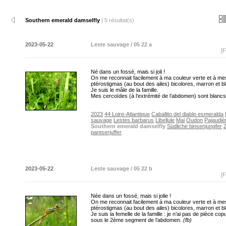
Southern emerald damselfly
| 5 résultat(s)
2023-05-22
Leste sauvage / 05 22 a
[F
Né dans un fossé, mais si joli !
On me reconnait facilement à ma couleur verte et à me
ptérostigmas (au bout des ailes) bicolores, marron et b
Je suis le mâle de la famille.
Mes cercoïdes (à l’extrémité de l’abdomen) sont blanc
2023
44 Loire-Atlantique
Caballito del diablo esmeralda
sauvage
Lestes barbarus
Libellule
Mai
Oudon
Pajaudiè
Southern emerald damselfly
Südliche binsenjungfer
pantserjuffer
2023-05-22
Leste sauvage / 05 22 b
[F
Née dans un fossé, mais si jolie !
On me reconnait facilement à ma couleur verte et à me
ptérostigmas (au bout des ailes) bicolores, marron et b
Je suis la femelle de la famille : je n’ai pas de pièce copu
sous le 2ème segment de l’abdomen.
(fb)