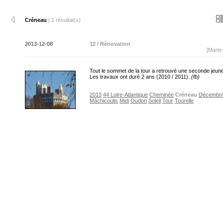
Créneau
| 1 résultat(s)
2013-12-08
12 / Rénovation
[Marie
Tout le sommet de la tour a retrouvé une seconde jeun
Les travaux ont duré 2 ans (2010 / 2011).
(fb)
2013
44 Loire-Atlantique
Cheminée
Créneau
Décembr
Mâchicoulis
Midi
Oudon
Soleil
Tour
Tourelle