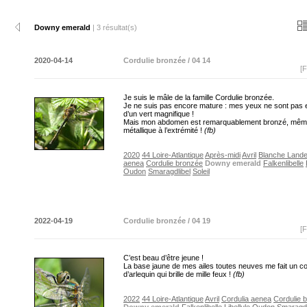
Downy emerald
| 3 résultat(s)
2020-04-14
Cordulie bronzée / 04 14
[F
Je suis le mâle de la famille Cordulie bronzée.
Je ne suis pas encore mature : mes yeux ne sont pas
d’un vert magnifique !
Mais mon abdomen est remarquablement bronzé, mê
métallique à l’extrémité !
(fb)
2020
44 Loire-Atlantique
Après-midi
Avril
Blanche Land
aenea
Cordulie bronzée
Downy emerald
Falkenlibelle
Oudon
Smaragdlibel
Soleil
2022-04-19
Cordulie bronzée / 04 19
[F
C’est beau d’être jeune !
La base jaune de mes ailes toutes neuves me fait un 
d’arlequin qui brille de mille feux !
(fb)
2022
44 Loire-Atlantique
Avril
Cordulia aenea
Cordulie 