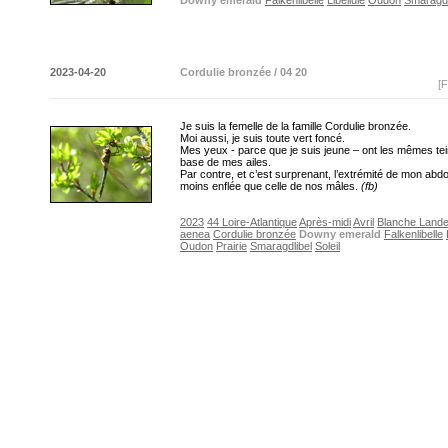
Downy emerald
Falkenlibelle
Libellule
Oudon
Smaragdl
2023-04-20
Cordulie bronzée / 04 20
[F
Je suis la femelle de la famille Cordulie bronzée.
Moi aussi, je suis toute vert foncé.
Mes yeux - parce que je suis jeune – ont les mêmes tei
base de mes ailes.
Par contre, et c’est surprenant, l’extrémité de mon ab
moins enflée que celle de nos mâles.
(fb)
2023
44 Loire-Atlantique
Après-midi
Avril
Blanche Land
aenea
Cordulie bronzée
Downy emerald
Falkenlibelle
Oudon
Prairie
Smaragdlibel
Soleil