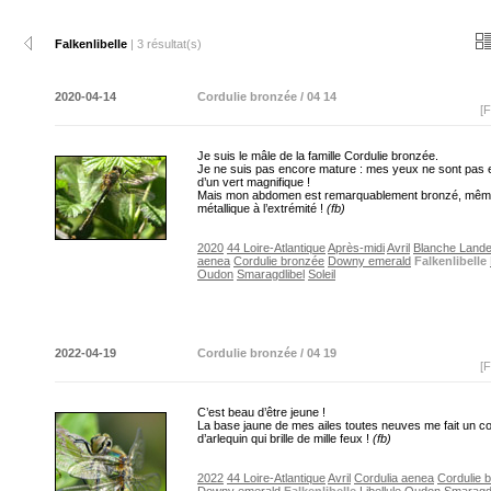
Falkenlibelle
| 3 résultat(s)
2020-04-14
Cordulie bronzée / 04 14
[F
Je suis le mâle de la famille Cordulie bronzée.
Je ne suis pas encore mature : mes yeux ne sont pas
d’un vert magnifique !
Mais mon abdomen est remarquablement bronzé, mê
métallique à l’extrémité !
(fb)
2020
44 Loire-Atlantique
Après-midi
Avril
Blanche Land
aenea
Cordulie bronzée
Downy emerald
Falkenlibelle
Oudon
Smaragdlibel
Soleil
2022-04-19
Cordulie bronzée / 04 19
[F
C’est beau d’être jeune !
La base jaune de mes ailes toutes neuves me fait un 
d’arlequin qui brille de mille feux !
(fb)
2022
44 Loire-Atlantique
Avril
Cordulia aenea
Cordulie 