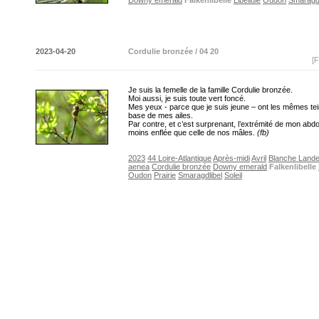
Downy emerald
Falkenlibelle
Libellule
Oudon
Smaragdl
2023-04-20
Cordulie bronzée / 04 20
[F
Je suis la femelle de la famille Cordulie bronzée.
Moi aussi, je suis toute vert foncé.
Mes yeux - parce que je suis jeune – ont les mêmes tei
base de mes ailes.
Par contre, et c’est surprenant, l’extrémité de mon ab
moins enflée que celle de nos mâles.
(fb)
2023
44 Loire-Atlantique
Après-midi
Avril
Blanche Land
aenea
Cordulie bronzée
Downy emerald
Falkenlibelle
Oudon
Prairie
Smaragdlibel
Soleil